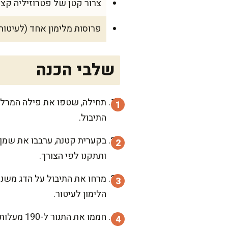
צרור קטן של פטרוזיליה קצו
פרוסות מלימון אחד (לעיטור
שלבי הכנה
תחילה, שטפו את פילה המרלוזה
התיבול.
בקערית קטנה, ערבבו את שמן ה
ותתקנו לפי הצורך.
מרחו את התיבול על הדג משני 
הלימון לעיטור.
חממו את התנור ל-190 מעלות צלזיוס. הכניסו את הדג ואפו למשך 20 דקות, או עד שהבשר רך ומתפורר בקלות עם מזלג.