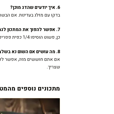
6. איך יודעים שהדג מוכן?
בדקו עם מזלג בעדינות. אם הבשר 
7. אפשר להפוך את המתכון לגרסה פיקנטית?
כן, פשוט הוסיפו 1/4 כפית פפריקה חריפה לתערובת התיבול, או אפילו מעט פלפל צ'ילי קצוץ. זה יוסיף עוקץ נהדר.
8. מה עושים אם השום נא בשלב האפייה?
אם אתם חוששים מזה, אפשר לקצוץ
שצריך.
מתכונים נוספים מהמטב