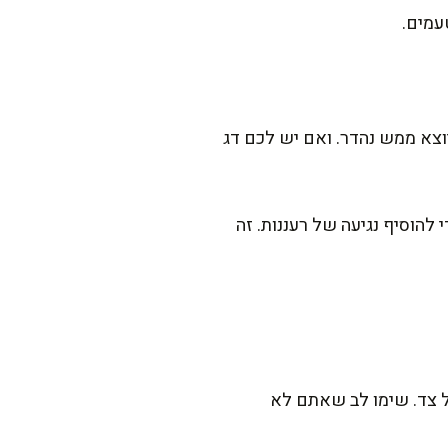
וצא ממש נהדר. ואם יש לכם דג
הוסיף נגיעה של רעננות. זה
המתובלים במחבת חמה עם מעט שמן זית ולבשל 3-4 דקות מכל צד. שימו לב שאתם לא