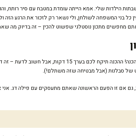
שבתות הילדות שלי. אמא הייתה עומדת במטבח עם סיר רותח, וה
ין כל בני המשפחה לשולחן, ולי נשאר רק לזכור את הרגע הזה ו
אתם מחפשים מתכון נוסטלגי שפשוט להכין – זה בדיוק מה שאת
ן
המתכון הזה באמת פשוט ומהיר להכנה! ההכנה תיקח לכם בערך 15
ט של סבלנות (אבל מבטיחה שזה משתלם!).
 גם אם זו הפעם הראשונה שאתם מתעסקים עם פילה דג. אני א