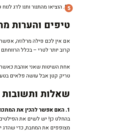
הוציאו מהתנור ותנו לדג לנוח עוד 5 דקות לפני ההגשה. זה הזמן שהוא מתייצב וסופג את כ
טיפים והערות מה
אם אין לכם פילה מרלוזה, אפשר ל
קרוב יותר לטרי – בכלל הרווחתם 
אחת השיטות שאני אוהבת כאשר סי
טריק קטן אבל עושה פלאים בטעם
שאלות ותשובות נ
1. האם אפשר להכין את המתכון הזה גם על מחבת?
מצופפים את המחבת, כדי שהדג יה