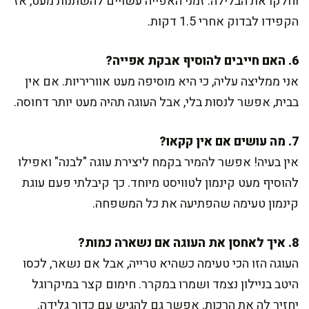
וחלקו את הבלילה. זמני האפייה עשויים להשתנות מעט, אז
הקפידו לבדוק אחרי 1.5 דקות.
6. האם חייבים להוסיף אבקת אפייה?
אני ממליצה עליה, כי היא מוסיפה מעט אווריריות. אם אין
בבית, אפשר לנסות בלי, אבל העוגה תהיה מעט יותר דחוסה.
7. מה עושים אם אין קקאו?
אין בעיה! אפשר להמיר בקמח ליצירת עוגה "לבנה" ואפילו
להוסיף מעט קינמון לטוויסט מיוחד. כך קיבלתי פעם עוגת
קינמון טעימה שהפתיעה את כל המשפחה.
8. איך לאחסן את העוגה אם נשארה כמות?
העוגה הזו הכי טעימה כשהיא טרייה, אבל אם נשאר, לכסו
היטב בניילון נצמד ושמרו במקרר. חימום קצר במיקרוגל
יחזיר לה את הרכות. אפשר גם להגיש עם כדור גלידה.