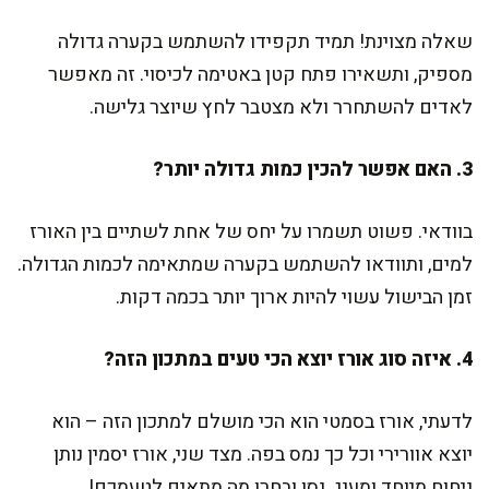
שאלה מצוינת! תמיד תקפידו להשתמש בקערה גדולה
מספיק, ותשאירו פתח קטן באטימה לכיסוי. זה מאפשר
לאדים להשתחרר ולא מצטבר לחץ שיוצר גלישה.
3. האם אפשר להכין כמות גדולה יותר?
בוודאי. פשוט תשמרו על יחס של אחת לשתיים בין האורז
למים, ותוודאו להשתמש בקערה שמתאימה לכמות הגדולה.
זמן הבישול עשוי להיות ארוך יותר בכמה דקות.
4. איזה סוג אורז יוצא הכי טעים במתכון הזה?
לדעתי, אורז בסמטי הוא הכי מושלם למתכון הזה – הוא
יוצא אוורירי וכל כך נמס בפה. מצד שני, אורז יסמין נותן
ניחוח מיוחד ומענג. נסו ובחרו מה מתאים לטעמכם!