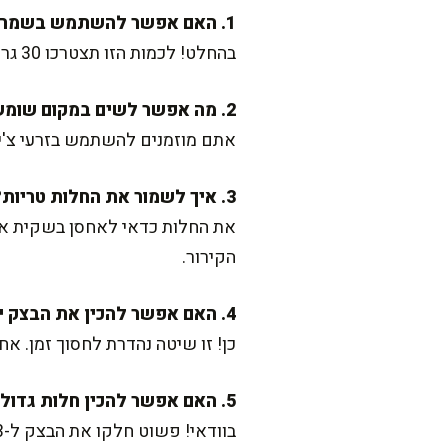
1. האם אפשר להשתמש בשמרים טריים במקום יבשים?
בהחלט! לכמות הזו תצטרכו 30 גרם שמרים טריים. ממיסים אותם עם מעט מים וסוכר לפני שמוסיפים לקמח.
2. מה אפשר לשים במקום שומשום או פרג?
אתם מוזמנים להשתמש בזרעי צ'יה,
3. איך לשמור את החלות טריות?
את החלות כדאי לאחסן בשקית אטו
הקירור.
4. האם אפשר להכין את הבצק יום קודם?
כן! זו שיטה נהדרת לחסוך זמן. 
5. האם אפשר להכין חלות גדולות במקום קטנות?
בוודאי! פשוט חלקו את הבצק ל-2-3 חלקים, קלועו וצפו בזמן אפייה של כ-10 דקות נוספות.