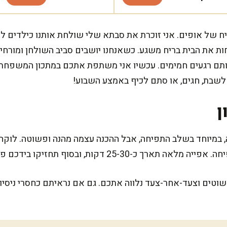
יח של אופים. אני זוכרת את סבתא שלי שולחת אותנו כילדים לה
חות את הבית בריח משגע. כשאנחנו יושבים סביב השולחן ומור
אותם רגעים חמימים. עכשיו אני משתפת אתכם במתכון המשפחתי
לשבת, חגים, או סתם לכיף באמצע השבוע!
ן
25 דקות, ובסוף תחזיקו בידכם פלא קטן וריחני.
וטים וצעד-אחר-צעד נלווה אתכם. גם אם נראיתם כחסרי ניסיון 