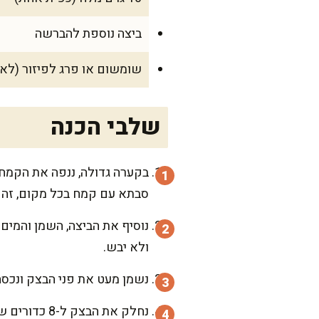
ביצה נוספת להברשה
שומשום או פרג לפיזור (לא 
שלבי הכנה
בקערה גדולה, ננפה את הקמח 
סבתא עם קמח בכל מקום, זה ה
נוסיף את הביצה, השמן והמים
ולא יבש.
נשמן מעט את פני הבצק ונכסה
נחלק את הבצק ל-8 כדורים שווים בגודלם. נרדד כל כדור ל"רצועות" ונקלע אותן לצורת חלות קטנות.