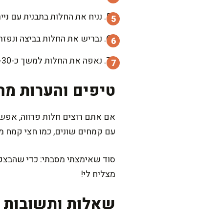
נניח את החלות בתבנית עם נייר א
נבריש את החלות בביצה ונפזר מע
נאפה את החלות למשך כ-25-30 דקות, עד שהן זהובות וריחניות. תנו להן להתקרר כמה דקות וקבלו חלות אווריריות, נמסות בפה.
טיפים והערות מה
עם קמחים שונים, כמו חצי קמח מל
סוד שאימצתי מסבתי: כדי שהבצק י
מצליח לי!
שאלות ותשובות נ