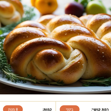
רמת קושי:
בינוני
כמות:
8 מנות