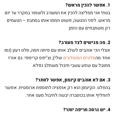
1. אפשר להכין מראש?
בטח! אני ממליצה להכין את המעורב ולשמור במקרר עד יום
מראש. לפני ההגשה, פשוט חממו אותו במחבת – הטעמים
רק משתבחים עם הזמן.
2. מה מגישים לצד מעורב?
אצלי הכי אוהבים לשלב אותו עם פיתה חמה, סלט רענן (נסו
אחד מה
סלטים המומלצים
שלי), וצ'יפס קריספי. גם אורז
מתובל עם שפע עשבי תיבול משתלב נפלא.
3. אם לא אוהבים קינמון, אפשר לוותר?
בהחלט. הקינמון הוא רק אופציה לתוספת ארומטית. אפשר
להחליף אותו בכוסברה יבשה לתיבול מעט אחר.
4. יש גרסה חריפה יותר?