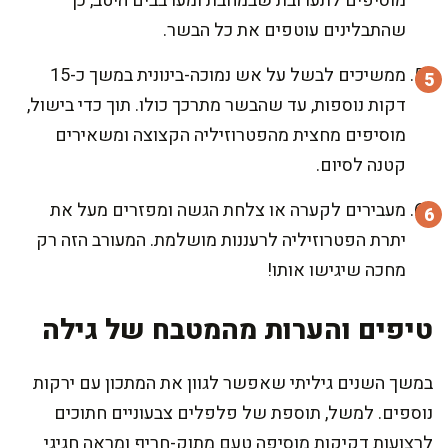
מוסיפים לתערובת שבמחבת ומערבבים היטב, כך
שהתבלינים עוטפים את כל הבשר.
ממשיכים לבשל על אש נמוכה-בינונית במשך כ-15
דקות נוספות, עד שהבשר מתרכך כולו. תוך כדי בישול,
מוסיפים מחצית מהפטרוזיליה הקצוצה ומשאירים
קטנה לסיום.
מעבירים לקערה או צלחת הגשה ומפזרים מעל את
יתרת הפטרוזיליה לרעננות מושלמת. המעורב הזה רק
מחכה שיגישו אותו!
טיפים והערות מהמטבח של גילה
במשך השנים גיליתי שאפשר לגוון את המתכון עם ירקות
נוספים. למשל, תוספת של פלפלים צבעוניים חתוכים
לרצועות דקיקות מוסיפה טעם מתוק-חריף ומראה חגיגי