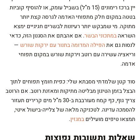
יין ברכז רימונים (15 מ"ל) בשביל עומק, או להוסיף קוביות
בטטה במקום חלק מתפוחי האדמה לגרסה קצת יותר
מתוקה. מי שמבקש יותר רעיונות לבשרים חגיגיים ימצא
השראה
במתכוני הבשר
. אם אהבתם את הסגנון הזה, כדאי
לנסות גם את
הפילה המדומה בתנור עם ירקות שורש
—
וריאציה עשירה עם רוטב וירקות שורש במקום תפוחי
אדמה.
סוד קטן שלמדתי מסבתא שלי: כפית חומץ תפוחים לתוך
הבצל בזמן הטיגון מבליטה מתיקות ומאזנת רוטב. אם הרוטב
צריך גוף, כף קמח מעורבבת ב-30 מ"ל מים קרירים תעזור
להסמכה עדינה. לטכניקה מלאה של צלייה-בישול איטי,
תמצאו טיפים מועילים
במגזין
.
שאלות ותשובות נפוצות