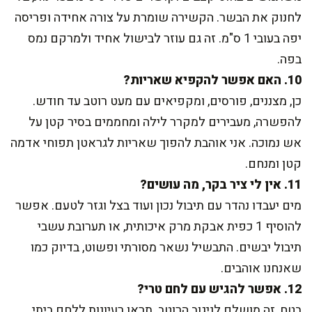
לחנוק את הבשר. הקשירה שומרת על צורה אחידה ופריסה
יפה בעובי 1 ס"מ. זה גם עוזר לבישול אחיד ולמרקם נמס
בפה.
10. האם אפשר להקפיא שאריות?
כן, מצננים, פורסים, ומקפיאים עם מעט רוטב עד חודש.
להפשרה, מעבירים למקרר לילה ומחממים בסיר קטן על
אש נמוכה. אני אוהבת להפוך שאריות לגראטן תפוחי אדמה
קטן ומנחם.
11. אין לי ציר בקר, מה עושים?
מים יעבדו נהדר עם תיבול נכון ועוד בצל וגזר לטעם. אפשר
להוסיף 1 כפית אבקת מרק איכותית, או תערובת עשבי
תיבול יבשים. התבשיל נשאר מסורתי ופשוט, בדיוק כמו
שאנחנו אוהבים.
12. אפשר להגיש עם לחם טרי?
בטח, זה מושלם לניגוב הרוטב. תראו רעיונות ללחם ביתי