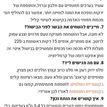
עשיר בערכים תזונתיים עם חלבון וברזל, והתוספת של
ירקות הופכת את המנה למזינה יותר. אפשר גם להחליף חצי
מכמות תפוחי האדמה בקישוא לשינוי קליל.
7. חייבים להשחים את הבשר לפני הבישול?
לא חובה, אבל ההשחמה מעניקה טעם מדהים וצבע עמוק
לרוטב. אם מוותרים, אופים 15 דקות ראשונות ב-220
מעלות ללא מכסה ואז מכסים וממשיכים בבישול איטי. זה
נותן אפקט דומה של קרמליזציה.
8. עם מה מגישים ליד?
סלט ירוק רענן או סלט כרוב קצוץ הולכים כאן מצוין,
ומוסיפים קראנצ' מרענן ומלא טעם. מצאו רעיונות קלים
בקטגוריית הסלטים
. לתוספת פחמימתית, קפצו גם
בקטגוריית התוספות
לאורז לבן אוורירי.
9. איך קושרים את הנתח נכון?
משתמשים בחוט קצבים וקושרים כל 3-4 ס"מ בעדינות, בלי