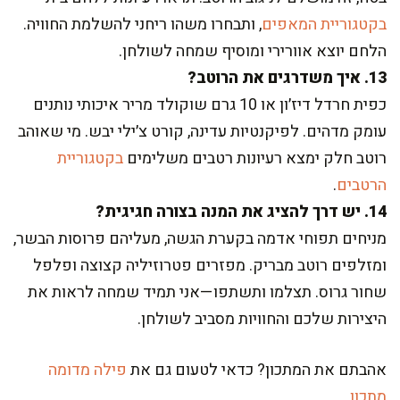
בקטגוריית המאפים
, ותבחרו משהו ריחני להשלמת החוויה.
הלחם יוצא אוורירי ומוסיף שמחה לשולחן.
13. איך משדרגים את הרוטב?
כפית חרדל דיז׳ון או 10 גרם שוקולד מריר איכותי נותנים
עומק מדהים. לפיקנטיות עדינה, קורט צ׳ילי יבש. מי שאוהב
רוטב חלק ימצא רעיונות רטבים משלימים
בקטגוריית
הרטבים
.
14. יש דרך להציג את המנה בצורה חגיגית?
מניחים תפוחי אדמה בקערת הגשה, מעליהם פרוסות הבשר,
ומזלפים רוטב מבריק. מפזרים פטרוזיליה קצוצה ופלפל
שחור גרוס. תצלמו ותשתפו—אני תמיד שמחה לראות את
היצירות שלכם והחוויות מסביב לשולחן.
אהבתם את המתכון? כדאי לטעום גם את
פילה מדומה
מתכון
.