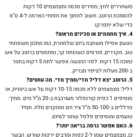
משחררים לחץ, מסירים מכסה ומצמצמים 10 דקות
להסמכת הרוטב. חשוב לחתוך את תפוחי האדמה ל-4 ס"מ
כדי שלא יתפרקו.
4. איך מחממים או מכינים מראש?
הטעם אפילו משתבח ביום שלמחרת, כמו מתכון משפחתי
טוב. מקררים, פורסים כשהנתח קר, ומחממים ברוטב על אש
נמוכה 15 דקות. לפני ההגשה אפשר לתת 5 דקות בתנור
ב-200 מעלות לציפוי מבריק.
5. הרוטב יצא דליל מדי/סמיך מדי. מה עושים?
דליל: מצמצמים ללא מכסה 10-15 דקות על אש בינונית, או
מוסיפים 1 כפית קורנפלור מעורבבת ב-20 מ"ל מים. סמיך:
מדללים ב-50-100 מ"ל ציר חם ומתקנים מלח. תמיד
טועמים ומוסיפים פלפל שחור לסיום.
6. האם אפשר גרסה בריאה יותר?
כן, מצמצמים שמן ל-2 כפות ומרבים ירקות שורש. הבשר