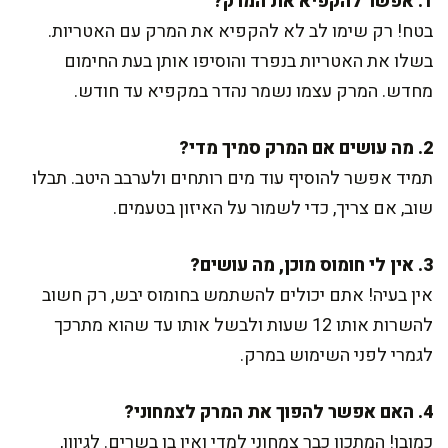
1. אפשר להקפיא את המרק?
בטח! רק שימו לב לא להקפיא את המרק עם האטריות.
בשלו את האטריות בנפרד והוסיפו אותן בעת החימום
מחדש. המרק עצמו נשמר נהדר במקפיא עד חודש.
2. מה עושים אם המרק סמיך מדי?
תמיד אפשר להוסיף עוד מים רותחים ולערבב היטב. תבלו
שוב, אם צריך, כדי לשמור על האיזון בטעמים.
3. אין לי חומוס מוכן, מה עושים?
אין בעיה! אתם יכולים להשתמש בחומוס יבש, רק חשוב
להשרות אותו 12 שעות ולבשל אותו עד שהוא מתרכך
לגמרי לפני השימוש במרק.
4. האם אפשר להפוך את המרק לצמחוני?
כמובן! המתכון כבר צמחוני למדי ואין בו בשרים. לגיוון,