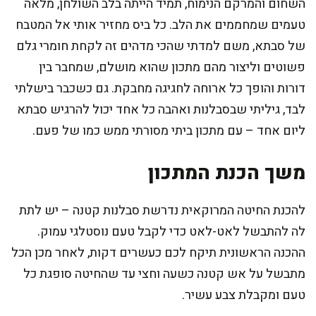
השחום והמרקם הנימוח, תמיד הייתה בלב השולחן, מלאה
טעמים שמחממים את הלב. כל ביס מחזיר אותי אל המטבח
של סבתא, משם למדתי שהכי מדהים זה לקחת חומרי גלם
פשוטים וליצור מהם מתכון שהוא מושלם, שמחבר בין
דורות והופך כל ארוחה לחגיגה מחבקת. גם כשכבר בישלתי
לבד, גיליתי שבסבלנות ואהבה כל אחד יכול להרגיש סבתא
ליום אחד – עם מתכון ביתי מסורתי ממש כמו של פעם.
משך הכנת המתכון
להכנת החיטה המרוקאית נדרשת סבלנות קטנה – יש לתת
לה להתבשל לאט-לאט כדי לקבל טעם נוסטלגי עמוק.
ההכנה הראשונית תיקח לכם כעשרים דקות, לאחר מכן הכל
מתבשל על אש קטנה כשעה וחצי עד שהחיטה סופגת כל
טעם ומקבלת צבע עשיר.