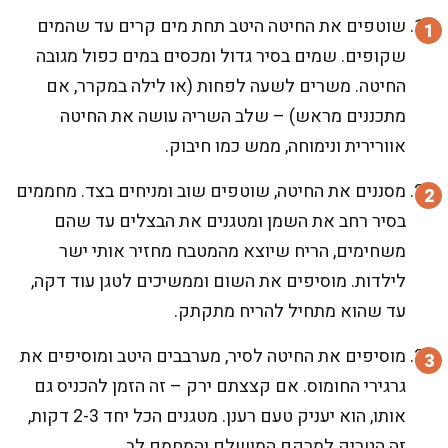
שוטפים את החיטה היטב תחת מים קרים עד שהמים
שקופים. שמים בסיר גדול ומכסים במים כפול מגובה
החיטה. משרים לשעה לפחות (או לילה במקרר, אם
מתכננים מראש) – שלב השריה עושה את החיטה
אוורירית ונימוחה, ממש כמו חיבוק.
מסננים את החיטה, שוטפים שוב ומניחים בצד. מחממים
בסיר רחב את השמן ומטגנים את הבצלים עד שהם
משחימים, הריח שיוצא מהמטבח מחזיר אותי ישר
לילדות. מוסיפים את השום וממשיכים לטגן עוד דקה,
עד שהוא מתחיל להריח מתקתק.
מוסיפים את החיטה לסיר, מערבבים היטב ומוסיפים את
גרגירי החומוס. אם קצצתם ירק – זה הזמן להכניס גם
אותו, הוא יעניק טעם רענן. מטגנים הכל יחד 2-3 דקות,
זה הטריק למרקם המושלם והמחמם לב.