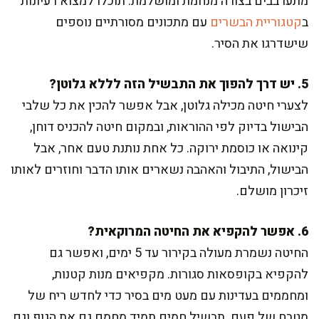
מתערבבים בצורה מנחמת ומושלמת. תוכלו למצוא רעיונות
ב
קטגוריית הבשרים
עם מתכונים מסורתיים נוספים
שישדרגו את הסיר.
5. יש דרך להפוך את התבשיל הזה לללא גלוטן?
לצערי חיטה מכילה גלוטן, אבל אפשר להכין את כל שלבי
הבישול בדיוק לפי ההוראות, ובמקום חיטה להכניס דוחן,
קינואה או כוסמת ירוקה. כל אחת נותנת טעם אחר, אבל
הבישול, התיבול והאהבה נשארים אותו הדבר וחוזרים לאותו
זיכרון מושלם.
6. אפשר להקפיא את החיטה המרוקאית?
החיטה נשמרת מעולה בקירור עד 5 ימים, ואפשר גם
להקפיא בקופסאות סגורות. מקפיאים מנות קטנות,
ומחממים בעדינות עם מעט מים בסיר כדי לחדש ריח של
מטבח של פעם. תבשיל חמים תמיד מחמם גם את הגוף וגם