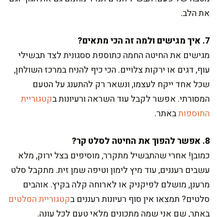
את הלב.
7. איך מגישים ולמה זה הכי מתאים?
מגישים את החיטה החמה כתוספת ססגונית לצד תבשילי
עוף, דגים או ירקות צלויים. הכי כיף להניח במרכז השולחן,
שכל אחד ייקח לעצמו, ונשאר רק להתענג על הטעם
המסורתי. אפשר לקבל עוד השראה ורעיונות ב
קטגוריית
התוספות
באתר.
8. אפשר להפוך את החיטה לסלט קר?
כמובן! אחרי שהתבשיל מתקרר, מוסיפים בצל ירוק, מלא
עשבים רעננים, עוד מיץ לימון וטיפה שמן זית. מתקבל סלט
מרענן, מושלם לפיקניק או לארוחה קלה בקיץ. אוהבים
סלטים? תמצאו אין סוף רעיונות רעננים ב
קטגוריית הסלטים
באתר, שם אני שמה מתכונים מלאי טעם לכל עונה.