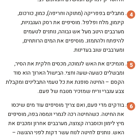
מתבלים בפפריקה (מתוקה וחריפה), כמון, כורכום,
קינמון, מלח ופלפל. מוסיפים את רסק העגבניות,
מערבבים היטב מעל אש גבוהה, נותנים לטעמים
להיפתח ולהתמזג. מוסיפים את המים הרותחים,
ומערבבים שוב בעדינות.
מנמיכים את האש לנמוכה, מכסים חלקית את הסיר,
ומבשלים כשעה-שעה וחצי. הבישול הארוך הוא סוד
הקסם – החיטה סופגת את כל טעמי התבלינים ומקבלת
צבע ענברי וריח שמזכיר מטבח של פעם.
בודקים מדי פעם, ואם צריך מוסיפים עוד מים שיכסו
את החיטה. כשהחיטה רכה לגמרי ונמסה בפה, מוסיפים
מיץ לימון וכוסברה קצוצה, מערבבים אחרון ומכבים את
האש. נותנים לחיטה לנוח עשר דקות לפני ההגשה –