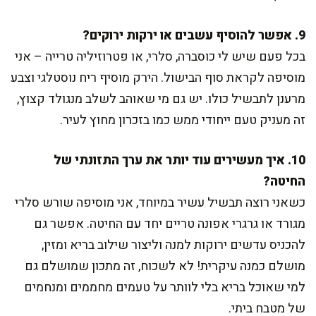
9. אפשר להוסיף עשבים או ירקות ירוקים?
בכל פעם שיש לי כוסברה, סלרי, או פטרוזיליה טרייה – אני
מוסיפה לקראת סוף הבישול. הירק מוסיף ריח נוסטלגי וצבע
מרענן לתבשיל כולו. יש גם מי שאוהב לשלב מנגולד קצוץ,
זה מעניק טעם ייחודי ממש כמו בזכרון מחוץ לעיר.
10. איך מעשירים עוד יותר את ערך התזונתי של
החיטה?
כשאני רוצה תבשיל עשיר במיוחד, אני מוסיפה שורש סלרי
מגורד או גרגרי אפונה טריים יחד עם החיטה. אפשר גם
להכניס עדשים ירוקות למנה וליצור שילוב בריא ומזין,
מושלם כמנה עיקרית! לא לשכוח, זה מתכון שמושלם גם
למי שאוכל בריא בלי לוותר על טעמים מחממים ומנחמים
של מטבח ביתי.