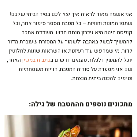
אני אשמח מאוד לראות איך יצא לכם בסיר הביתי שלכם!
שתפו תמונות וחוויות – כל מטבח מספר סיפור אחר, וכל
קופסת חיטה היא זיכרון מנחם חדש. מעודדת אתכם
להמשיך לבשל באהבה ולשמור על המסורת שעוברת מדור
לדור. מי שמחפש עוד רעיונות או השראות שונות לחלוטין
יוכל להמשיך ולגלות טעמים חדשים ב
כתבות במגזין
האתר,
שם אני מספרת על סודות המטבח, חוויות משפחתיות
וטיפים להכנה ביתית מנצחת.
מתכונים נוספים מהמטבח של גילה: