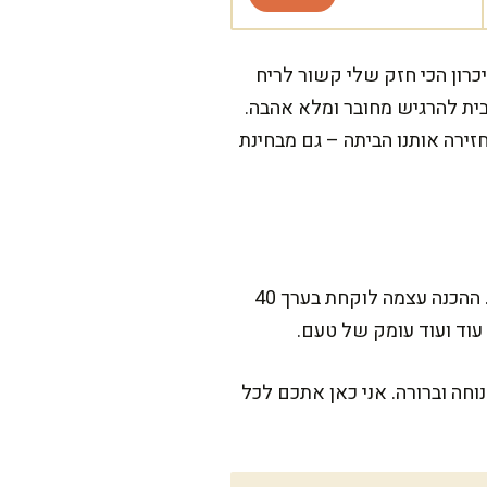
כרון הכי חזק שלי קשור לריח
ית להרגיש מחובר ומלא אהבה.
זירה אותנו הביתה – גם מבחינת
המתכון הזה לא דורש יותר מדי זמן – רק כדאי להשרות את המונג לפני הבישול למשך כ-20 דקות. ההכנה עצמה לוקחת בערך 40
וד ועוד עומק של טעם.
ה וברורה. אני כאן אתכם לכל