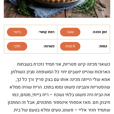
זמן הכנה:
שעה
רמת קושי:
בינוני
כמות:
6 מנות
כשרות:
חלבי
כשאני מכינה קיש פטריות, אני תמיד נזכרת בשבתות
הארוכות שהיינו יושבים יחד כל המשפחה סביב השולחן.
אמא שלי הייתה מכינה אותו עם בצק פריך ורך כל כך,
שהפטריות והגבינה פשוט נמסו בתוכו. הריח שהיה ממלא
את הבית היה פשוט בלתי נשכח – ריח בייתי, מנחם, כמו
חיבוק חם. מאז אספתי אינספור מתכונים, אבל זה המתכון
שתמיד חוזר אליי – פשוט, טעים ומלא בטעם של בית.