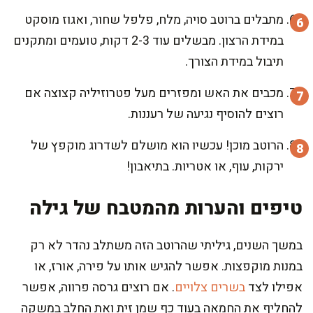
מתבלים ברוטב סויה, מלח, פלפל שחור, ואגוז מוסקט
במידת הרצון. מבשלים עוד 2-3 דקות, טועמים ומתקנים
תיבול במידת הצורך.
מכבים את האש ומפזרים מעל פטרוזיליה קצוצה אם
רוצים להוסיף נגיעה של רעננות.
הרוטב מוכן! עכשיו הוא מושלם לשדרוג מוקפץ של
ירקות, עוף, או אטריות. בתיאבון!
טיפים והערות מהמטבח של גילה
במשך השנים, גיליתי שהרוטב הזה משתלב נהדר לא רק
במנות מוקפצות. אפשר להגיש אותו על פירה, אורז, או
אפילו לצד
בשרים צלויים
. אם רוצים גרסה פרווה, אפשר
להחליף את החמאה בעוד כף שמן זית ואת החלב במשקה