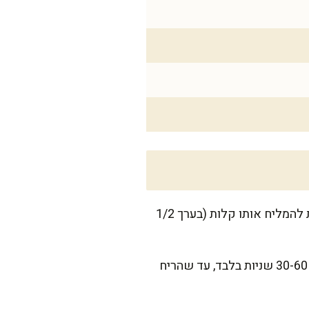
מכינים את הדג מראש: שוטפים בעדינות, מייבשים היטב עם נייר סופג ומניחים בצד. אני אוהבת להמליח אותו קלות (בערך 1/2
מחממים סיר רחב ונמוך על אש בינונית ומוסיפים שמן זית. מוסיפים את השום הפרוס ומטגנים 30-60 שניות בלבד, עד שהריח