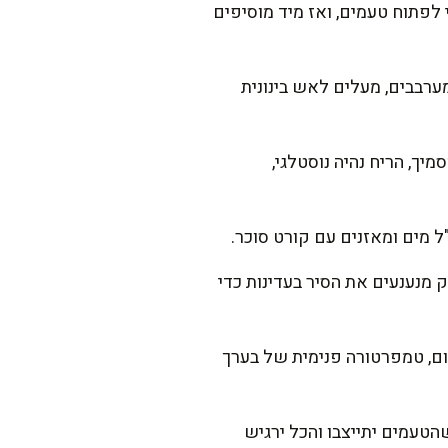
 פפריקה מתוקה, פפריקה חריפה וכמון. מערבבים 10 שניות כדי לפתוח טעמים, ואז מיד מוסיפים
ערבבים, מעלים לאש בינונית
טב מסמיך, הריח נהיה נוסטלגי,
 מנענעים את הסיר בעדינות כדי
לכם מדחום, טמפרטורה פנימית של בערך
ן. נותנים 5 דקות מנוחה בסיר, כדי שהטעמים יתייצבו והכל ירגיש