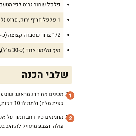
פלפל שחור גרוס לפי הטעם
1 פלפל חריף ירוק, פרוס (לא חובה, למי שאוהב)
1/2 צרור כוסברה קצוצה (כ-25 גרם)
מיץ מלימון אחד (כ-30 מ"ל), לסיום
שלבי הכנה
כפית מלח) ולתת לו 10 דקות, זה עוזר לו להישאר עסיסי.
עולה והצבע מתחיל להזהיב בעד