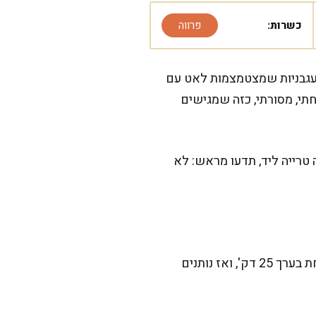
כשרות:
פרווה
 עגבניות שמצטמצמות לאט עם
תי, מסורתי, כזה שמגישים
טרייה ליד, תדעו מראש: לא
המתכון הזה דורש קצת תשומת לב בסיר, אבל הוא לגמרי פשוט ונעים להכנה. ההכנה הפעילה לוקחת בערך 25 דק', ואז נותנים