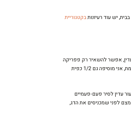
בית, יש עוד רעיונות
בקטגוריית
עדין, אפשר להשאיר רק פפריקה
מתוקה ולהוסיף פלפל חריף שלם שמבשלים ברוטב ומוציאים לפני ההגשה. למי שאוהב חריף באמת, אני מוסיפה גם 1/2 כפית
עור עדין לסיר פעם-פעמיים
 המושט בלי שיתפרק. ועוד דבר, אם נותנים לרוטב 15 דק' להצטמצם לפני שמכניסים את הדג,