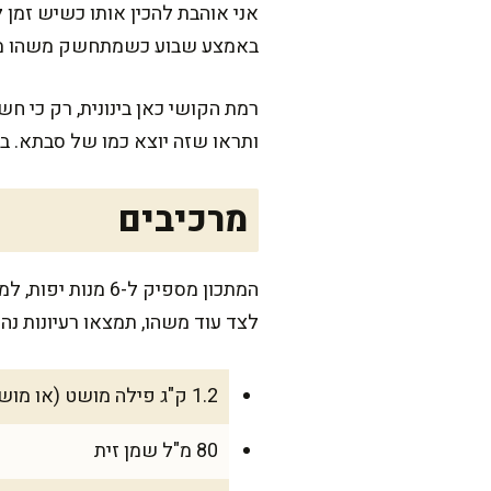
אני אוהבת להכין אותו כשיש זמן
באמצע שבוע כשמתחשק משהו מ
רמת הקושי כאן בינונית, רק כי ח
ותראו שזה יוצא כמו של סבתא. ב
מרכיבים
לצד עוד משהו, תמצאו רעיונות נה
1.2 ק"ג פילה מושט (או מושט פרוס לסטייקים), נקי מעצמות
80 מ"ל שמן זית