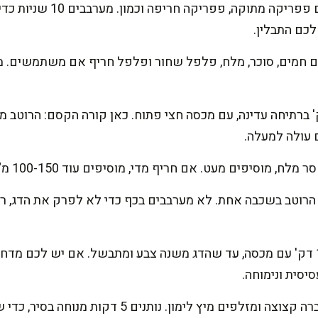
מנמיכים לאש נמוכה ומוסיפים
לכם התבלין.
ים חמים, סוכר, מלח, פלפל שחור ופלפל חריף אם משתמשים. מ
ים את הרוטב 12-15 דק' ברתיחה עדינה, עם מכסה חצי פתוח. כאן קורה הקסם: הרו
עולה למעלה.
ם מעט. אם חריף מדי, מוסיפים עוד 100-150 מ"ל מים ומאזנים עם קורט סוכר.
הרוטב בשכבה אחת. לא מערבבים בכף כדי לא לפרק את הדג, רק
מבשלים על אש נמוכה 10-12 דק' עם מכסה, עד שהדג משנה צבע ומתבשל. אם יש 
מכבים את האש, מפזרים כוסברה קצוצה ומזלפים מיץ לימו