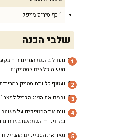
1 כף סירופ מייפל
שלבי הכנה
נתחיל בהכנת המרינדה – בקערה
תעשה פלאים לסטייקים.
נעטוף כל נתח סטייק במרינדה ונניח בצד לכ-10 דקות לספיגת טעמים (ובינתיים 
נחמם את הנינג'ה גריל למצב "גריל גבוה" (High), מה שלוקח
במדויק – השתמשו במדחום ב
נסיר את הסטייקים מהגריל וניתן להם לנוח כ-5 דקות לפני ההגשה, כד