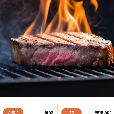
רמת קושי:
קל
כמות:
4 מנות