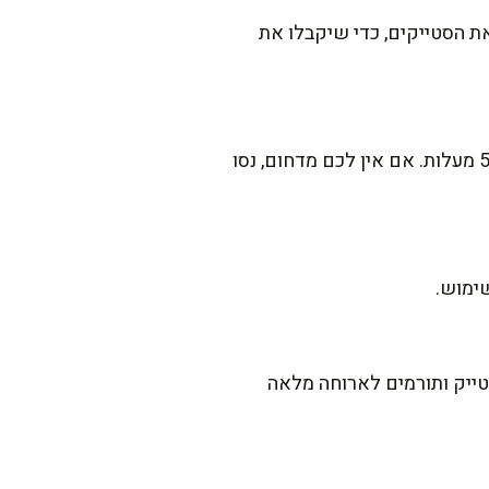
ת הסטייקים, כדי שיקבלו את
הדרך הכי טובה היא שימוש במדחום בשר. לדרגת מדיום, הטמפרטורה הפנימית צריכה להיות 55-60 מעלות. אם אין לכם מדחום, נסו
שימוש.
ייק ותורמים לארוחה מלאה