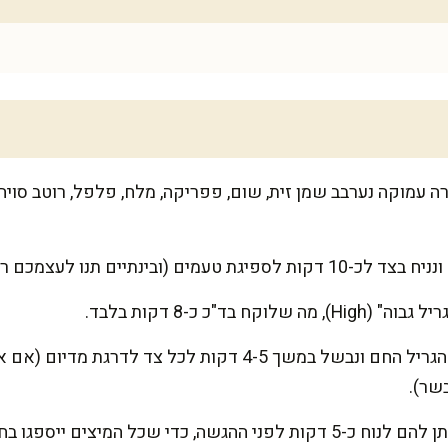
 עמוקה נערבב שמן זית, שום, פפריקה, מלח, פלפל, רוטב סויה 
תנו לעצמכם רגע להירגע עם כוס תה).
 בד"כ כ-8 דקות בלבד.
נניח את הסטייקים על משטח הגריל החם ונבשל במשך 4-5 דקות
שר).
י שכל המיצים ייספגו בחזרה בבשר.