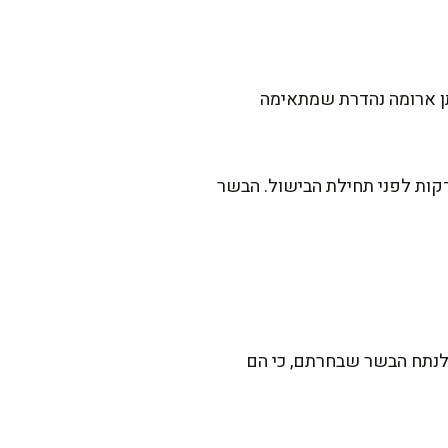
ותן ארומה נהדרת שמתאימה
טן מהמנגלים של סבא: כדי שהסטייק ייצא עסיסי במיוחד, הוציאו אותו מהמקרר לפחות 15 דקות לפני תחילת הבישול. הבשר
ה לנתח הבשר שבחרתם, כי הם