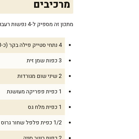
מרכיבים
מתכון זה מספיק ל-4 נפשות רעבות, ואם אתם מארחים – הכפילו כמויות בקלות. הנינג'ה גריל תומך בכם בכל מצב!
4 נתחי סטייק פילה בקר (כ-200 גרם כל אחד)
3 כפות שמן זית
2 שיני שום מגורדות
1 כפית פפריקה מעושנת
1 כפית מלח גס
1/2 כפית פלפל שחור גרוס טרי
2 כפות רוטב סויה