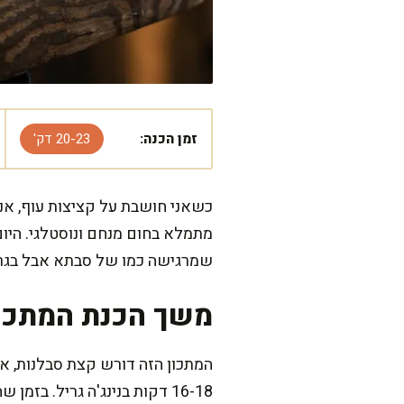
זמן הכנה:
20-23 דק'
כשאני חושבת על קציצות עוף, אנ
מתמלא בחום מנחם ונוסטלגי. היום 
שמרגישה כמו של סבתא אבל בגרסה
משך הכנת המתכו
16-18 דקות בנינג'ה גריל. בזמן שהקציצות משחימות, אפשר להכין סלט מרענן או טחינה נמס בפה.