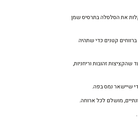
5 דקות חימום מראש. משמנים קלות את הסלסלה בתרסיס שמן
 גרם כל אחת. מניחים בסלסלה ברווחים קטנים כדי שתהיה
והופכים בעדינות עם מלקחיים. סוגרים וממשיכים עוד 6-8 דקות, עד שהקציצות זהובות וריחניות,
ונתיים, מושלם לכל ארוחה.