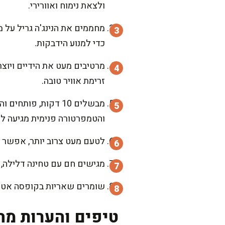
ולצאת נימוח ואוורירי.
כדי למנוע הידבקות.
זרימת אוויר טובה.
והטמפרטורה פנימית מגיעה ל-72°C.
לטעם מעט צרוב יותר, אפשר לעבור לדקת סיום על מצב High
מגישים חם עם טחינה דלילה, ל
שומרים שאריות בקופסה אטומ
טיפים והערות מה