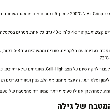
מחממים את הנינג'ה גריל על מצב Air Crisp ל-200°C למשך 
מרטיבים מעט את הידיים ויוצרים קציצות בקוטר כ-4 ס"מ, כ-40
מבשלים 10 דקות, פותחים 
Grill-. משגיחים שלא יתייבש, כדי שיישאר נמס בפה.
ימון וסלט רענן. זה יוצא מחמם את הלב, מזין ועשיר בערכים תז
ה. למחרת הן אפילו טעימות יותר, ממש ריח מהמטבח של פעם.
מטבח של גילה