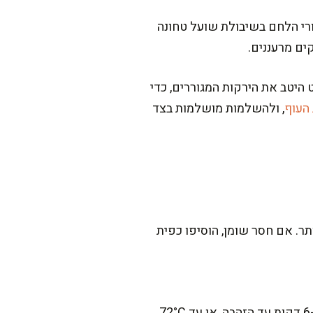
רי הלחם בשיבולת שועל טחונה
קים מרעננים.
 היטב את הירקות המגוררים, כדי
 העוף
, ולהשלמות מושלמות בצד
ו אחרי 14 דקות כי הודו מתבשל מהר יותר. אם חסר שומן, הוסיפו כפית
כן, מחממים תנור ל-220°C עם טורבו, ואופים על נייר אפייה משומן 12 דקות. הופכים וממשיכים 6-8 דקות עד הזהבה, או עד 72°C