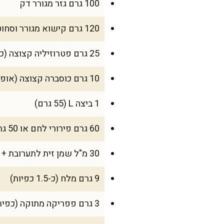
100 גרם גזר מגורר דק
120 גרם קישוא מגורר וסחוט היטב
25 גרם פטרוזיליה קצוצה (כחצי צרור)
10 גרם כוסברה קצוצה (אופציונלי)
1 ביצה L (55 גרם)
60 גרם פירורי לחם או 50 גרם שיבולת שועל טחונה דק ללא גלוטן
30 מ"ל שמן זית לתערובת + תרסיס שמן לשימון הסלסלה
9 גרם מלח (כ-1.5 כפיות)
3 גרם פפריקה מתוקה (כפית)