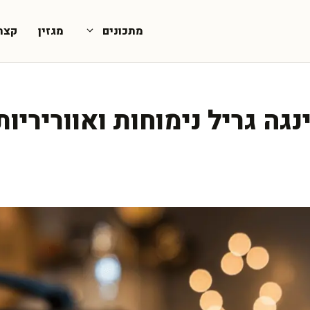
מתכונים
מגזין
קצת
נגה גריל נימוחות ואווריריו