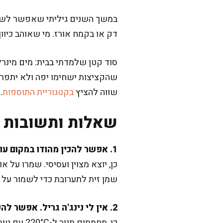
במשך השנים גיליתי שאפשר לשחק
דק או בקמח אורז. מי שאוהב כיוון 
סוד קטן שלמדתי בבית: מים מינרל
שהקציצות ישחימו יפה ולא יתפרק
שווה להציץ
בקטגוריית התוספות
.
שאלות ותשובות נ
1. אפשר להכין מהודו במקום עוף?
שמן זית לתערובת כדי לשמור על 
2. אין לי נינג'ה גריל. אפשר להכין בתנור?