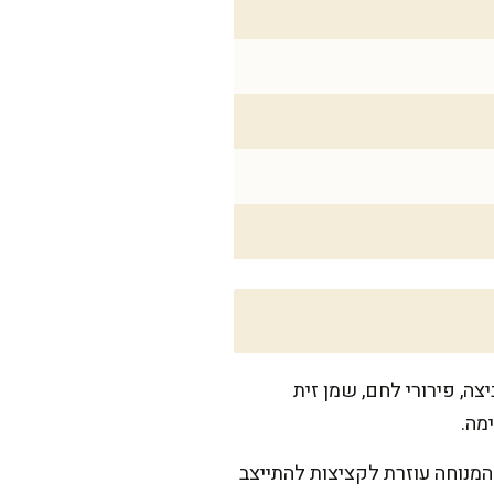
צה, פירורי לחם, שמן זית
מה.
דביקה. מכסים ומניחים למנוחה של 15 דקות במקרר. המנוחה עוזרת לקציצות להתייצב