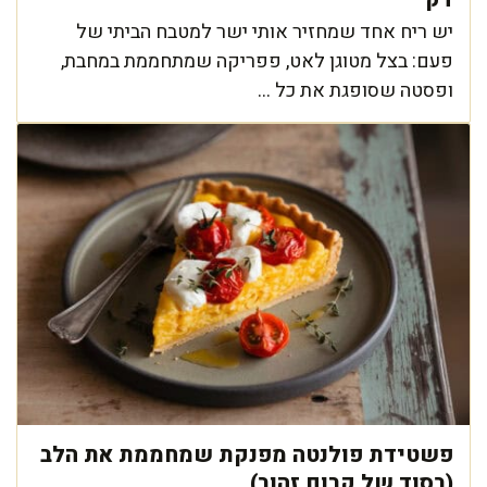
יש ריח אחד שמחזיר אותי ישר למטבח הביתי של
פעם: בצל מטוגן לאט, פפריקה שמתחממת במחבת,
ופסטה שסופגת את כל ...
פשטידת פולנטה מפנקת שמחממת את הלב
(בסוד של קרום זהוב)