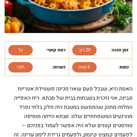
זמן הכנה:
20 דק'
רמת קושי:
קל
כמות:
6 מנות
כשרות:
חלבי
האמת היא, שבכל פעם שאני מכינה פשטידת אטריות
וגבינה, אני נזכרת בשבתות בבית של סבתא. ריח האפייה
המלוח-מתוק שהתפשט במטבח היה חלק בלתי נפרד
מהרגעים המשפחתיים שלנו. סבתא הייתה מוסיפה
טוויסטים קטנים שלא היה אפשר לעמוד בפניהם –
לפעמים קמצוץ קינמון, ולפעמים גרידת לימון עדינה. זה