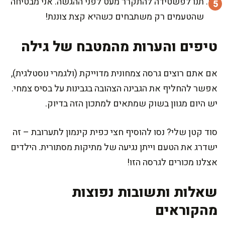
תנו לפשטידה להתקרר מעט לפני ההגשה. אני מבטיחה
שהטעמים רק משתבחים כשהיא קצת צוננת!
טיפים והערות מהמטבח של גילה
אם אתם רוצים גרסה צמחונית מדוייקת (ולגמרי נוסטלגית),
אפשר להחליף את הגבינה הצהובה בגבינות על בסיס צמחי.
יש היום מגוון בשוק שמתאים למתכון הזה בדיוק.
סוד קטן שלי? נסו להוסיף חצי כפית קינמון לתערובת – זה
ישדרג את הטעם וייתן נגיעה של מתיקות מסתורית. הילדים
אצלנו מכורים לגרסה הזו!
שאלות ותשובות נפוצות
מהקוראים