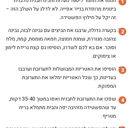
חממו את התנור ל-180 מעלות ותכינו תבנית מלבנית
בינונית מרופדת בנייר אפייה. לא לדלג על השלב הזה –
זה יקל על חילוץ הפשטידה.
בקערה גדולה, ערבבו את הביצים עם גבינה לבנה, גבינה
צהובה מגוררת, שמנת חמוצה, חמאה מומסת, קמח, מלח
וסוכר. אם בא לכם לשדרג, הוסיפו גם קצת גרידת לימון
או צימוקים.
הוסיפו את האטריות המבושלות לתערובת וערבבו
בעדינות, כך שכל האטריות ימלאו את התערובת
המפנקת.
שפכו את התערובת לתבנית ואפו במשך 35-40 דקות,
עד שהפשטידה מזהיבה יפה והבית מתמלא בריח
מטריף.