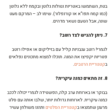
בטח, השתמשו באטריות נטולות גלוטן ובקמח ללא גלוטן
(כמו קמח תפו"א או קורנפלור). שימו לב – המרקם מעט
שונה, אבל הטעם נשאר מדהים.
7. ניתן להגיש לצד רוטב?
לגמרי! רוטב עגבניות קליל עם בזיליקום או אפילו רוטב
פטריות יקפיצו את המנה. תוכלו למצוא מתכונים נפלאים
ב
קטגוריית הרטבים
.
8. זה מתאים כמנה עיקרית?
בבוקר או בארוחת ערב קלה, הפשטידה לגמרי יכולה לככב
כמנה עיקרית. לארוחות גדולות יותר, שלבו אותה עם סלט
מרענן שתמצאו ב
קטגוריית הסלטים
ותהנו משולחן עשיר