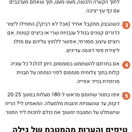
לתוך הקערה היבשה, מעט-מעט, תוך שאתם מערבבים
עם כף עץ יציבה.
כשהבצק מתקבל אחיד (אבל לא דביק!), התחילו ליצור
כדורים קטנים בגודל עגבניות שרי או ביצים קטנות. אם
רוצים עיצוב מסורתי, אפשר ללחוץ עליהם עם מזלג
ליצירת פסי דוגמה עדינים.
אם בחרתם להשתמש בסומסום, ניתן לגלגל כל עוגיה
קלות בתוך צלוחית סומסום לפני הנחתה על תבנית
מרופדת בנייר אפייה.
אפו בתנור שחומם מראש ל-180 מעלות במשך 20-25
דקות, עד שהעוגיות זהובות מלמעלה. התאמינו לי? הריח
שישתלט על המטבח ימשוך את כולם לחכות ליד התנור.
טיפים והערות מהמטבח של גילה