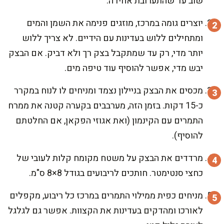
שוב עד שהתערובת אחידה.
יוצרים גומה במרכז, מוזגים פנימה את השמן והמים
ומתחילים ללוש בעדינות עם הידיים. לא צריך ללוש
יותר מדי, רק עד שמתקבל בצק רך ולא דביק. אם הבצק
יבש מדי, אפשר להוסיף עוד טיפה מים.
מכסים את הבצק בניילון נצמד ומניחים לו לנוח במקרר
כ-15 דקות. בזמן הזה, מערבבים בקערה קטנה את ממרח
התמרים עם הקינמון (ואת אגוזי הפקאן, אם החלטתם
להוסיף).
מרדדים את הבצק על משטח מקומח קלות לעובי של
כחצי סנטימטר. חותכים לריבועים בגודל 8×8 ס"מ.
מניחים כפית ממילוי התמרים במרכז כל ריבוע, מקפלים
לאורכו ומהדקים בעדינות את הקצוות. אפשר גם לגלגל