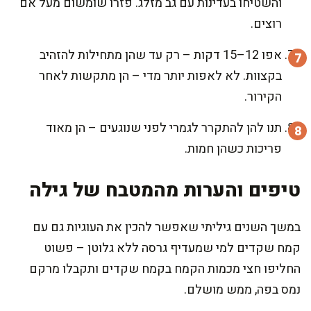
והשטיחו בעדינות עם גב מזלג. פזרו שומשום מעל אם
רוצים.
אפו 12–15 דקות – רק עד שהן מתחילות להזהיב
בקצוות. לא לאפות יותר מדי – הן מתקשות לאחר
הקירור.
תנו להן להתקרר לגמרי לפני שנוגעים – הן מאוד
פריכות כשהן חמות.
טיפים והערות מהמטבח של גילה
במשך השנים גיליתי שאפשר להכין את העוגיות גם עם
קמח שקדים למי שמעדיף גרסה ללא גלוטן – פשוט
החליפו חצי מכמות הקמח בקמח שקדים ותקבלו מרקם
נמס בפה, ממש מושלם.