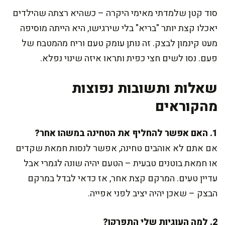
סוד קטן שלמדתי מאימי היקרה – כשהיא רצתה שהילדים
יאכלו קצת יותר "בריא" בלי שירגישו, היא הייתה מוסיפה
מעט קינמון לבצק. זה נותן עומק טעם וריח מהמטבח של
פעם. נסו לשים חצי כפית ותראו איזה שינוי נפלא.
שאלות ותשובות נפוצות
מהקוראים
1. האם אפשר להחליף את הטחינה במשהו אחר?
אם אתם לא אוהבים טחינה, אפשר לנסות חמאת שקדים
או חמאת בוטנים טבעית – הטעם יהיה שונה לגמרי אבל
עדיין טעים. המרקם קצת אחר, אז כדאי לבדל במרקם
הבצק – שאכן יהיה יציב לפני אפייה.
2. למה העוגיות שלי התפרקו?