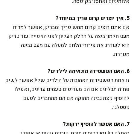
אלומיניום ואחסנו בקופסה.
5. איך יוצרים קרום פריך במיוחד?
אם אתם רוצים קרום ממש פריך ומבריק, אפשר למרוח
מעט חלמון ביצה על החלק העליון לפני האפייה. עוד טריק
הוא לשדרג את פירורי הלחם למעלה עם מעט גבינה
מגוררת.
6. האם הפשטידה מתאימה לילדים?
זו אחת הפשטידות האהובות על הילדים שלי! אפשר לשים
פחות תבלינים אם הם מעדיפים טעמים עדינים, ואפילו
להוסיף קצת גבינה מתוקה אם הם מתחברים לטעם
נוסטלגי.
7. האם אפשר להוסיף ירקות?
בהחלט כן! נסו להוסיף תירס, קוביות זוקיני או אפילו