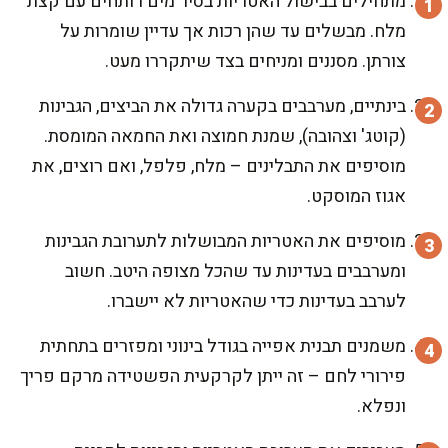
מתחילים בבישול האטריות בסיר מים רותחים עם קצת
מלח. מבשלים עד שהן רכות אך עדיין שומרות על
צורתן. מסננים ומניחים בצד שיתקררו מעט.
בינתיים, מערבבים בקערה גדולה את הביצים, הגבינות
(קוטג' וצהובה), שמנת חמוצה ואת החמאה המומסת.
מוסיפים את התבלינים – מלח, פלפל, ואם רוצים, את
אגוז המוסקט.
מוסיפים את האטריות המבושלות לתערובת הגבינות
ומערבבים בעדינות עד שהכל מצופה היטב. חשוב
לערבב בעדינות כדי שהאטריות לא יישברו.
משמנים תבנית אפייה בגודל בינוני ומפזרים בתחתית
פירורי לחם – זה ייתן לקרקעית הפשטידה מרקם פריך
ונפלא.