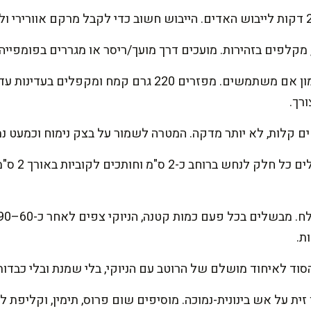
מקלפים בזהירות. מועכים דרך מועך/ריסר או מגררים בפומפיי
מוסיפים מלח דק, פלפל וחלמון אם משתמשים. מפזרים 220 גרם
רך.
קלות, לא יותר מדקה. המטרה לשמור על בצק נימוח וכמעט נמס
מחלקים את ה
ת.
סוד לאיחוד מושלם של הרוטב עם הניוקי, בלי שמנת ובלי כבדות
ת על אש בינונית-נמוכה. מוסיפים שום פרוס, תימין, וקליפת 