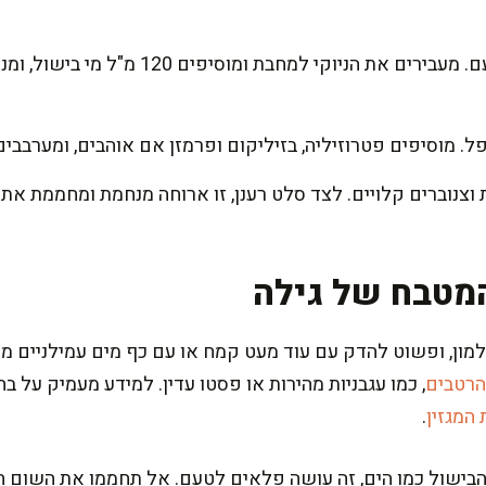
מוסיפים פתיתי צ'ילי לפי הטעם. מעבירים את ה
ל. מוסיפים פטרוזיליה, בזיליקום ופרמזן אם אוהבים, ומערבבים 
ת וצנוברים קלויים. לצד סלט רענן, זו ארוחה מנחמת ומחממת 
מטבח של גילה
מון, ופשוט להדק עם עוד מעט קמח או עם כף מים עמילניים ממ
הרטבים
, כמו עגבניות מהירות או פסטו עדין. למידע מעמיק על ב
 המגזין
.
בישול כמו הים, זה עושה פלאים לטעם. אל תחממו את השום ח