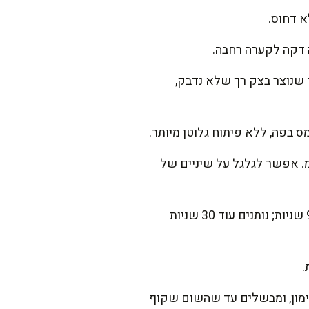
ה דקה לקערה רחבה.
 קמח ומקפלים בעדינות עד שנוצר בצק רך שלא נדבק,
 בפה, ללא פיתוח גלוטן מיותר.
בצק ל-4. מגלגלים כל חלק לנחש ברוחב כ-2 ס"מ וחותכים לקוביות באורך 2 ס"מ. אפשר לגלגל על שיניים של
מרתיחים סיר גדול עם מים ומלח. מבשלים בכל פעם כמות קטנה, הניוקי צפים לאחר כ-60–90 שניות; נותנים עוד 30 שניות
.
לימון, ומבשלים עד שהשום שקוף