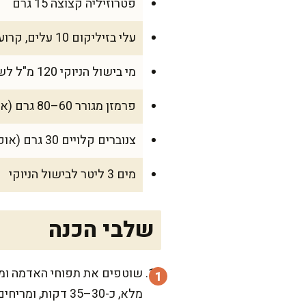
פטרוזיליה קצוצה 15 גרם
עלי בזיליקום 10 עלים, קרועים ביד
מי בישול הניוקי 120 מ"ל לשילוב ברוטב
פרמזן מגורר 60–80 גרם (אופציונלי, להגשה)
צנוברים קלויים 30 גרם (אופציונלי, להגשה)
מים 3 ליטר לבישול הניוקי
שלבי הכנה
מלא, כ-30–35 דקות, ומריחים כבר את הריח מהמטבח של פעם.