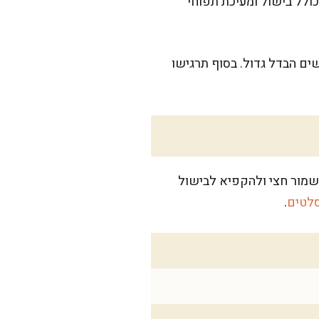
נות, אבל מבטיחה שזה שווה כל רגע. ההכנה עצמה לוקחת כ-40 דקות, כולל בישול ומעיכת תפוחי
ים הבדל גדול. בסוף תרגישו
ה זוגית אפשר לשמור חצי ולהקפיא לבישול
סלטים
.