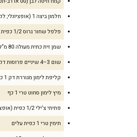
קמח חיטה לבן (00 או רב-תכליתי) 220–280 גרם, לפי הצורך
חלמון ביצה 1 (אופציונלי, לקשירה עדינה)
פלפל שחור גרוס 1/2 כפית
שמן זית כתית מעולה 80 מ"ל + מעט לזילוף
שום 3–4 שיניים פרוסות דק
קליפת לימון מגוררת דק 1 כפית
מיץ לימון סחוט טרי 1 כף
פתיתי צ'ילי 1/2 כפית (אופציונלי)
תימין טרי 1 כפית עלים