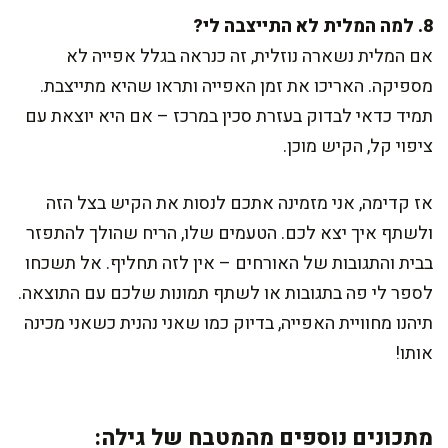
8. למה המלית לא התייצבה לי?
אם המלית נשארה נוזלית, זה כנראה בגלל אפייה לא
מספיקה. האריכו את זמן האפייה ותראו שהיא מתייצבת.
תמיד כדאי לבדוק בעזרת סכין במרכז – אם היא יוצאת עם
ציפוי קל, הקיש מוכן.
אז קדימה, אני מזמינה אתכם לנסות את הקיש בצל הזה
ולשתף איך יצא לכם. הטעמים שלו, הריח שהולך להתפזר
בבית והתגובות של האורחים – אין לזה תחליף. אל תשכחו
לספר לי פה בתגובות או לשתף תמונות שלכם עם התוצאה.
תיהנו מחוויית האפייה, בדיוק כמו שאני נהנית כשאני מכינה
אותו!
מתכונים נוספים מהמטבח של גילה: