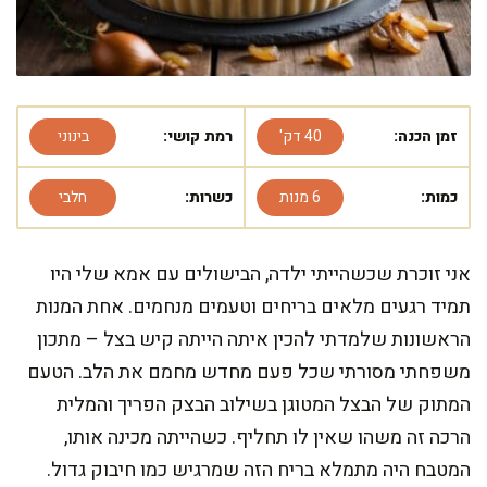
זמן הכנה:
40 דק'
רמת קושי:
בינוני
כמות:
6 מנות
כשרות:
חלבי
אני זוכרת שכשהייתי ילדה, הבישולים עם אמא שלי היו
תמיד רגעים מלאים בריחים וטעמים מנחמים. אחת המנות
הראשונות שלמדתי להכין איתה הייתה קיש בצל – מתכון
משפחתי מסורתי שכל פעם מחדש מחמם את הלב. הטעם
המתוק של הבצל המטוגן בשילוב הבצק הפריך והמלית
הרכה זה משהו שאין לו תחליף. כשהייתה מכינה אותו,
המטבח היה מתמלא בריח הזה שמרגיש כמו חיבוק גדול.