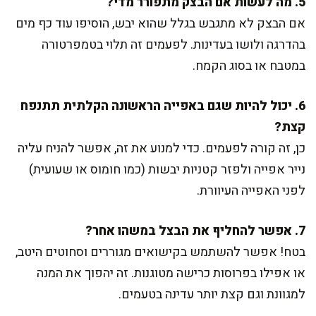
5. מה לעשות אם הבצק מתפורר מדי?
אם הבצק לא מתגבש בגלל שהוא יבש, הוסיפו עוד כף מים
בהדרגה ולושו בעדינות. לפעמים זה תלוי בטמפרטורה
במטבח או בסוג הקמח.
6. יכול להיות שגם באפייה הראשונה הקלתית תתנפח
קצת?
כן, זה קורה לפעמים. כדי למנוע את זה, אפשר להניח עליה
נייר אפייה ולפזר קטניות יבשות (כמו חומוס או שעועית)
לפני האפייה העיוורת.
7. אפשר להחליף את הבצל במשהו אחר?
בטח! אפשר להשתמש בקישואים מגוררים וסחוטים היטב,
או אפילו בפרוסות כרישה מטוגנות. זה יהפוך את המנה
למגוונת וגם קצת יותר עדינה בטעמים.