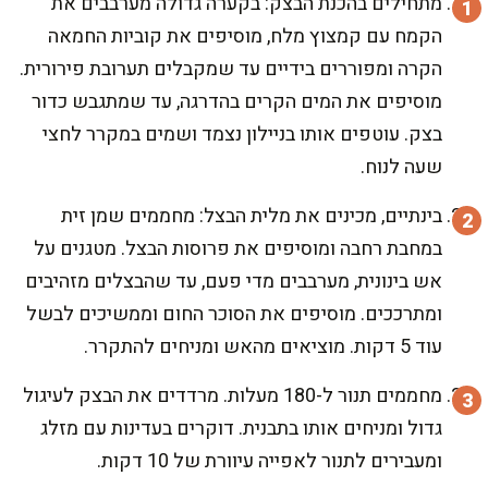
מתחילים בהכנת הבצק: בקערה גדולה מערבבים את
הקמח עם קמצוץ מלח, מוסיפים את קוביות החמאה
הקרה ומפוררים בידיים עד שמקבלים תערובת פירורית.
מוסיפים את המים הקרים בהדרגה, עד שמתגבש כדור
בצק. עוטפים אותו בניילון נצמד ושמים במקרר לחצי
שעה לנוח.
בינתיים, מכינים את מלית הבצל: מחממים שמן זית
במחבת רחבה ומוסיפים את פרוסות הבצל. מטגנים על
אש בינונית, מערבבים מדי פעם, עד שהבצלים מזהיבים
ומתרככים. מוסיפים את הסוכר החום וממשיכים לבשל
עוד 5 דקות. מוציאים מהאש ומניחים להתקרר.
מחממים תנור ל-180 מעלות. מרדדים את הבצק לעיגול
גדול ומניחים אותו בתבנית. דוקרים בעדינות עם מזלג
ומעבירים לתנור לאפייה עיוורת של 10 דקות.