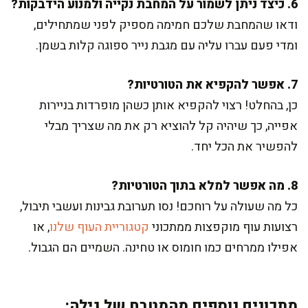
6. כיצד ניתן לשמור על המחבת נקייה ולמנוע הידבקות?
ודאו שהמחבת שלכם חמימה מספיק לפני שמתחילים,
ומדי פעם עברו עליה עם מגבת נייר ספוגה קלות בשמן.
7. אפשר להקפיא את הטורטיות?
כן, בהחלט! רצוי להקפיא אותן כשהן מופרדות בניירות
אפייה, כך שיהיה קל להוציא רק את מה שצריך מבלי
להפשיר את הכל יחד.
8. מה אפשר למלא בתוך הטורטיות?
כל מה שעולה על רוחכם! נסו תערובת גבינות ועשבי תיבול,
רצועות עוף מוקפצות ממתכוני
קטגוריית העוף שלנו
, או
אפילו ממרחים כמו חומוס או טחינה. השמיים הם הגבול.
מתכונים נוספים מהמטבח של גילה: