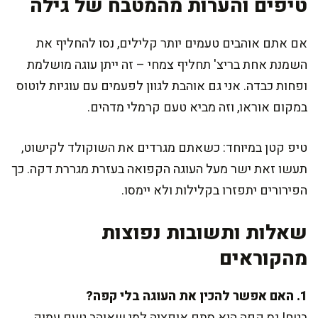
טיפים והערות מהמטבח של גילה
אם אתם אוהבים טעמים יותר קלילים, נסו להחליף את
השמנת אחת בריצ' תחליף צמחי – זה ייתן עוגה מושלמת
ופחות כבדה. אני גם אוהבת לגוון לפעמים עם עוגיות לוטוס
במקום אוראו, וזה מביא טעם קרמלי מדהים.
טיפ קטן במיוחד: כשאתם מגרדים את השוקולד לקישוט,
תעשו זאת ישר מעל העוגה הקפואה בעזרת מגררת דקה. כך
הפירורים יתפזרו בקלילות ולא יימסו.
שאלות ותשובות נפוצות
מהקוראים
1. האם אפשר להכין את העוגה בלי קפה?
בטח! נס קפה הוא סתם אופציה למי שאוהב טעם עמוק