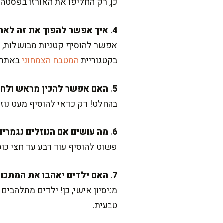
כן, רק החליפו את האורזו בפסטה
4. איך אפשר להפוך את זה לארוחה צמחונית עשירה יותר?
אפשר להוסיף קטניות מבושלות, כמ
בקטגוריית
המטבח הצמחוני
באתר.
5. האם אפשר להכין מראש ולחמם כשצריך?
בהחלט! רק כדאי להוסיף מעט נוז
6. מה עושים אם הנוזלים נגמרים לפני שהפסטה מוכנה?
פשוט להוסיף עוד רבע עד חצי כו
7. האם ילדים יאהבו את המתכון הזה?
מניסיון אישי, כן! ילדים מתלהבים
טבעית.