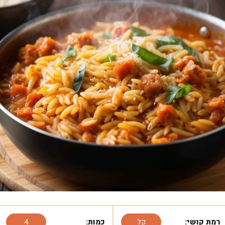
רמת קושי:
קל
כמות:
4