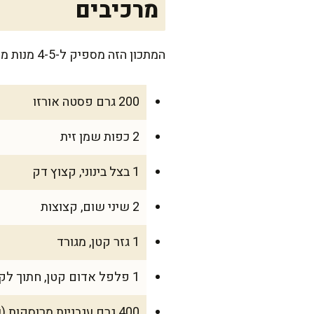
מרכיבים
המתכון הזה מספיק ל-4-5 מנות מפנקות, שגם הילדים וגם המבוגרים בבית ייהנו ממנו.
200 גרם פסטה אורזו
2 כפות שמן זית
1 בצל בינוני, קצוץ דק
2 שיני שום, קצוצות
1 גזר קטן, מגורד
1 פלפל אדום קטן, חתוך לקוביות
400 גרם עגבניות מרוסקות (שימורים)