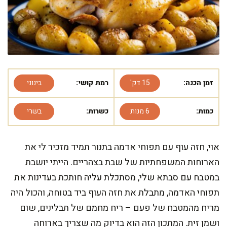
זמן הכנה:
15 דק'
רמת קושי:
בינוני
כמות:
6 מנות
כשרות:
בשרי
אוי, חזה עוף עם תפוחי אדמה בתנור תמיד מזכיר לי את
הארוחות המשפחתיות של שבת בצהריים. הייתי יושבת
במטבח עם סבתא שלי, מסתכלת עליה חותכת בעדינות את
תפוחי האדמה, מתבלת את חזה העוף ביד בטוחה, והכול היה
מריח מהמטבח של פעם – ריח מחמם של תבלינים, שום
ושמן זית. המתכון הזה הוא בדיוק מה שצריך בארוחה