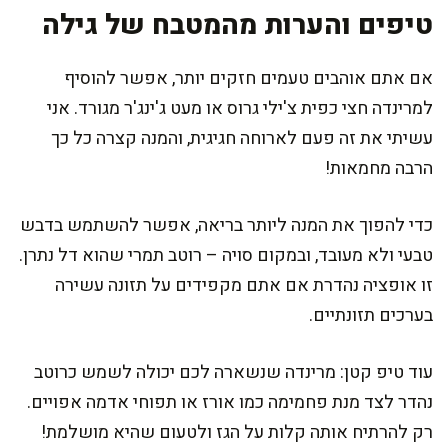
טיפים והערות מהמטבח של גילה
אם אתם אוהבים טעמים חזקים יותר, אפשר להוסיף
למרינדה חצי כפית צ'ילי גרוס או מעט ג'ינג'ר מגורד. אני
עשיתי את זה פעם לארוחה חגיגית, והמנה קצרה כל כך
הרבה מחמאות!
כדי להפוך את המנה ליותר בריאה, אפשר להשתמש בדבש
טבעי ולא מעובד, ובמקום סויה – רוטב תמרי שהוא דל נתרן.
זו אופציה נהדרת אם אתם מקפידים על תזונה עשירה
בערכים תזונתיים.
עוד טיפ קטן: מרינדה שנשארה לכם יכולה לשמש כרוטב
נהדר לצד מנת פחמימה כמו אורז או תפוחי אדמה אפויים.
רק להרתיח אותה קלות על הגז ולטעום שהיא מושלמת!