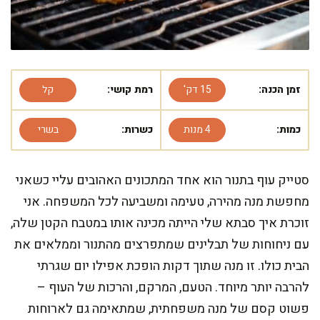
זמן הכנה:
15 דק'
רמת קושי:
קל
כמות:
4 מנות
כשרות:
בשרי
סטייק עוף בתנור הוא אחד המתכונים האהובים עליי כשאני
מחפשת מנה מהירה, טעימה ומשביעה לכל המשפחה. אני
זוכרת איך סבתא שלי הייתה מכינה אותו במטבח הקטן שלה,
עם ניחוחות של תבלינים שמתפרצים מהתנור וממלאים את
הבית כולו. זו מנה שתוך דקות הופכת אפילו יום שגרתי
להרבה יותר מיוחד. הטעם, המרקם, והרכות של העוף –
פשוט קסם של מנה משפחתית, שמתאימה גם לארוחות