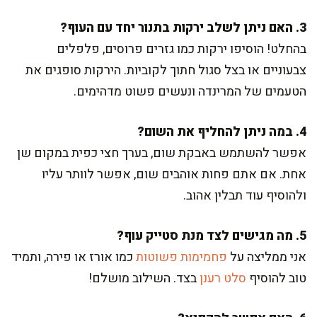
3. האם ניתן לשלב ירקות בתנור יחד עם העוף?
בהחלט! הוסיפו ירקות כמו גזרים פרוסים, פלפלים
צבעוניים או בצל סגול חתוך לקוביות. הירקות סופגים את
הטעמים של המרינדה ונעשים פשוט מדהימים.
4. במה ניתן להחליף את השום?
אפשר להשתמש באבקת שום, בערך חצי כפית במקום שן
אחת. אם אתם פחות אוהבים שום, אפשר לוותר עליו
ולהוסיף עוד תבלין אהוב.
5. מה מגישים לצד מנת סטייק עוף?
אני ממליצה על
פחמימות פשוטות
כמו אורז או פירה, ותמיד
טוב להוסיף
סלט רענן
בצד. השילוב מושלם!