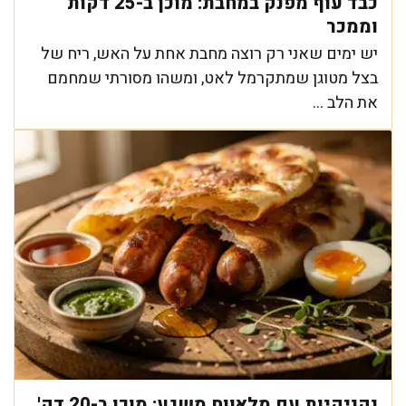
כבד עוף מפנק במחבת: מוכן ב-25 דקות
וממכר
יש ימים שאני רק רוצה מחבת אחת על האש, ריח של
בצל מטוגן שמתקרמל לאט, ומשהו מסורתי שמחמם
את הלב ...
נקניקיות עם מלאווח משגע: מוכן ב-20 דק'