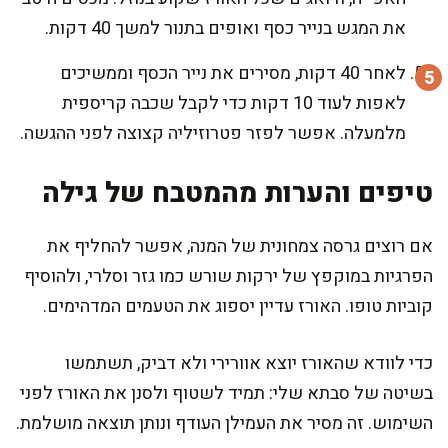
את המגש בנייר כסף ואופים בתנור למשך 40 דקות.
לאחר 40 דקות, מסירים את נייר הכסף וממשיכים
לאפות לעוד 10 דקות כדי לקבל שכבה קריספית
מלמעלה. אפשר לפזר פטרוזיליה קצוצה לפני ההגשה.
טיפים והערות מהמטבח של גילה
אם רוצים גרסה צמחונית של המנה, אפשר להחליף את
הפרגיות במוקפץ של ירקות שורש כמו גזר וסלרי, ולהוסיף
קוביות טופו. האורז עדיין יספוג את הטעמים המדהימים.
כדי לוודא שהאורז יוצא אוורירי ולא דביק, תשתמשו
בשיטה של סבתא שלי: תמיד לשטוף ולסנן את האורז לפני
השימוש. זה מסיר את העמילן העודף ונותן תוצאה מושלמת.