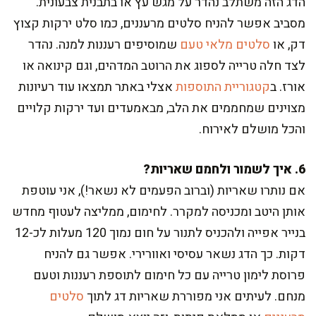
הדג הזה משתלב נהדר על מגש עץ או בתבנית צבעונית.
מסביב אפשר להניח סלטים מרעננים, כמו סלט ירקות קצוץ
דק, או
סלטים מלאי טעם
שמוסיפים רעננות למנה. נהדר
לצד חלה טרייה לספוג את הרוטב המדהים, וגם קינואה או
אורז. ב
קטגוריית התוספות
אצלי באתר תמצאו עוד רעיונות
מצוינים שמחממים את הלב, מבאמעדים ועד ירקות קלויים
והכל מושלם לאירוח.
6. איך לשמור ולחמם שאריות?
אם נותרו שאריות (וברוב הפעמים לא נשאר!), אני עוטפת
אותן היטב ומכניסה למקרר. לחימום, ממליצה לעטוף מחדש
בנייר אפייה ולהכניס לתנור על חום נמוך 120 מעלות לכ-12
דקות. כך הדג נשאר עסיסי ואוורירי. אפשר גם להניח
פרוסת לימון טרייה עם כל חימום לתוספת רעננות וטעם
מנחם. לעיתים אני מפוררת שאריות דג לתוך
סלטים