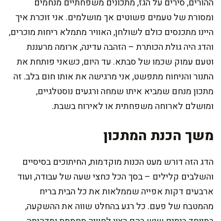
ההורים, סירים על הגז, מתכונים משפחתיים מנחמים
ומסורת של טעמים פשוטים אך מושלמים. אני זוכרת איך
היינו מתכנסים כולם לשולחן, האוויר מתמלא ריחות מוכרים,
והדג היה גולת הכותרת – הזהבה עדינה, ארומה מרעננת
וטעם עמוק שכמו של סבתא. עד היום, כשאני פותחת את
התנור והניחוח מתפשט, אני מרגישה את אותו חום בלב. זה
מתכון מנחם שמביא איתו שמחה ורגעים נוסטלגיים,
ומושלם לארוחה משפחתית או לאירוח בשבת.
משך הכנת המתכון
הדג הזה דורש מעט הכנות מוקדמות, החיתוכים בסיסיים
והשלבים קלילים – בסך הכל כחצי שעה של עבודה, ועוד
ארבעים דקות אפייה שממלאות את כל הבית בריח
מהמטבח של פעם. כל רגע בהחלט שווה את ההשקעה,