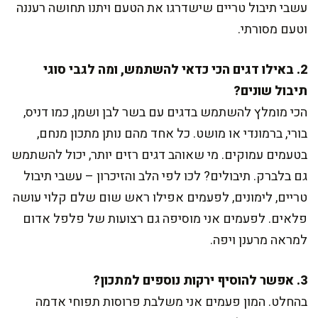
עשבי תיבול טריים שישדרגו את הטעם ויתנו תחושה רעננה
וטעם מסורתי.
2. באילו דגים הכי כדאי להשתמש, ומה לגבי סוגי
תיבול שונים?
הכי מומלץ להשתמש בדגים עם בשר לבן ושמן, כמו דניס,
בורי, ברמונדי או מושט. כל אחד מהם נותן מתכון מנחם,
בטעמים עמוקים. מי שאוהב דגים רזים יותר, יכול להשתמש
גם בלברק. תיבולים? לכו לפי הלב והזיכרון – עשבי תיבול
טריים, לימונים, לפעמים אפילו ראש שום שלם קלוי עושה
פלאים. לפעמים אני מוסיפה גם רצועות של פלפל אדום
למראה מרענן ויפה.
3. אפשר להוסיף ירקות נוספים למתכון?
בהחלט. המון פעמים אני משלבת פרוסות תפוחי אדמה