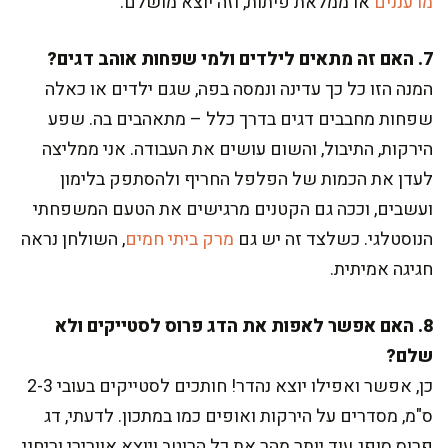
מרעננים
או ממלאת פיתות, וזה יוצא מושלם.
7. האם זה מתאים לילדים ולמי שפחות אוהב דגים?
המנה הזו כל כך עדינה ונמסה בפה, שגם ילדים או כאלה
שפחות מחבבים דגים בדרך כלל – מתאהבים בה. שפע
הירקות, התיבול, והשום עושים את העבודה. אני ממליצה
לעדן את הכמות של הפלפל החריף ולהסתפק בלימון
ועשבים, וככה גם הקטנים מרגישים את הטעם המשפחתי
הנוסטלגי. כשלצד זה יש גם
מרק ביתי חמים
, השולחן נראה
חגיגה אמיתית.
8. האם אפשר לאפות את הדג פרוס לסטייקים ולא
שלם?
כן, אפשר ואפילו יוצא נהדר! חותכים לסטייקים בעובי 2-3
ס"מ, מסדרים על הירקות ואופים כמו במתכון. לדעתי, דג
פרוס סופג עוד יותר מהר את כל הרוטב ויוצא אוורירי וריחני