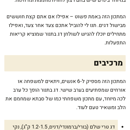
במיוחד בימים שיש בהם רצון לחוויה מחממת ומדהימה.
המתכון הזה באמת פשוט – אפילו אם אתם קצת חוששים
מבישול דגים. תנו לי להוביל אתכם צעד אחר צעד, ואפילו
מתחילים יוכלו להגיש לשולחן דג בתנור שמוציא קריאות
התפעלות.
מרכיבים
המתכון הזה מספיק ל-6 אנשים, ויתאים למשפחה או
אורחים שמפתיעים בערב שישי. דג בתנור הופך כל ערב
לכה מיוחד, עם מתכון משפחתי כמו של סבתא שמחמם את
הלב ומשאיר טעם לעוד.
דג טרי שלם (בורי/ברמונדי/דניס, 1.2-1.5 ק"ג), נקי