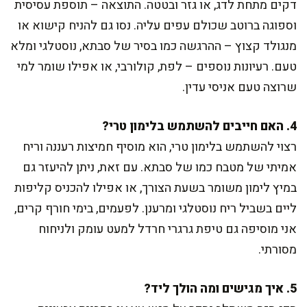
דקים מתחת לדג, או גזר ובטטה. התוצאה – תוספת עסיסית
וספוגה ברוטב שכולם עפים עליה. נסו גם להניח קישוא או
מנגולד קצוץ – ההרגשה כמו בסיר של סבתא, נוסטלגי ומלא
טעם. רעיונות נוספים – לפת, קולורבי, או אפילו שומר למי
שרוצה טעם אניסי עדין.
4. האם חייבים להשתמש בלימון טרי?
רצוי להשתמש בלימון טרי, הוא מוסיף חמיצות רעננה וריח
אמיתי של מטבח כמו של סבתא. עם זאת, ניתן להיעזר גם
במיץ לימון משומר בשעת הצורך, או אפילו להכניס קליפות
ליים בשביל ריח נוסטלגי ומרענן. לפעמים, בימי חורף קרים,
אני מוסיפה גם טיפת גרגרי חרדל למעט עומק ולניחוח
מסורתי.
5. איך מגישים ומה הולך ליד?