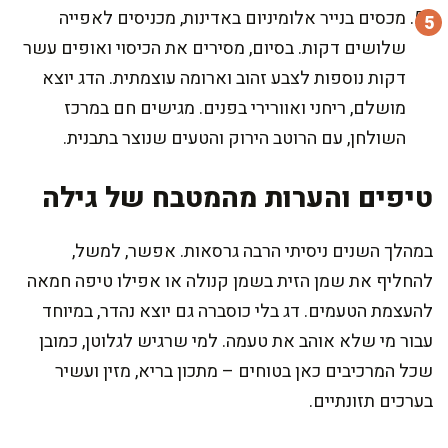
מכסים בנייר אלומיניום באדינות, מכניסים לאפייה
שלושים דקות. בסיום, מסירים את הכיסוי ואופים עשר
דקות נוספות לצבע זהוב וארומה עוצמתית. הדג יוצא
מושלם, ריחני ואוורירי בפנים. מגישים חם במרכז
השולחן, עם הרוטב הירוק והטעים שנוצר בתבנית.
טיפים והערות מהמטבח של גילה
במהלך השנים ניסיתי הרבה גרסאות. אפשר, למשל,
להחליף את שמן הזית בשמן קנולה או אפילו טיפה חמאה
להעצמת הטעמים. דג בלי כוסברה גם יוצא נהדר, במיוחד
עבור מי שלא אוהב את טעמה. למי שרגיש לגלוטן, כמובן
שכל המרכיבים כאן בטוחים – מתכון בריא, מזין ועשיר
בערכים תזונתיים.