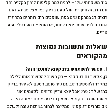
סוד משפחתי שלי – להניח כמה קליפות לימון בקלייה יחד
עם הדג, זה נותן ריח של פעם בדיוק כמו אצל סבתא. ואם
רוצים דג במרקם נמס בפה, שופכים מים רותחים בתחתית
התבנית לפני שמכניסים לתנור, או מוסיפים מעט עלי נענע
טריים.
שאלות ותשובות נפוצות
מהקוראים
1. אפשר להשתמש בדג קפוא למתכון הזה?
כן, אפשר גם דג קפוא – רק חשוב להפשיר אותו ללילה
במקרר ולהספיג היטב עם נייר סופג. הטעם לא יהיה בדיוק
כמו של דג טרי, אבל יוצא עדיין מדהים. לפעמים אני
משתמשת בדג קפוא כשאין טרי וזה מנחם באותה מידה.
אם בוחרים דג קפוא, ממליצה לבחור באיכות טובה ולשלב