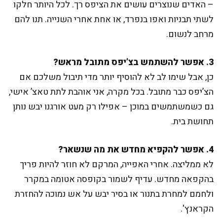
– האדים שנוצרים עושים את הציפס רך. לכל היותר חלקו
לשתי תבניות ואפו בנפרד, או אחת אחרי השנייה. תנו להם
מרחב לנשום.
3. אפשר להשתמש בצ’יפס מתובל מראש?
כן, אבל שימו לב לא להוסיף יותר מדי תיבול משלכם אם
הצ’יפס כבר מתובל. בכל מקרה, אני אוהבת לתת טאצ’ אישי,
גם כשמשתמשים במוכן – אפילו רק מעט אורגנו יבש נותן
תחושת בית.
4. אפשר להקפיא מחדש את מה שנשאר?
לא ממליצה. אחרי האפייה, המרקם לא חוזר להיות פריך
בהקפאה מחדש. עדיף לשמור בקופסה אטומה במקרר
ולחמם למחרת בתנור או בסיר יבש על אש נמוכה להחזרת
הקראנץ'.