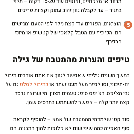
תרווד או מלקחיים, ואופים עוד 15-20 דקות – תלוי
בתנור – עד לקבלת גוון זהוב עמוק וקצוות פריכים.
מוציאים, מפזרים עוד קצת מלח לפי הטעם ומגישים
חם. הכי כיף עם מטבל קלאסי של קטשופ או מיונז
חרפרף.
טיפים והערות מהמטבח של גילה
במשך השנים גיליתי שאפשר לגוון: אם אתם אוהבים תיבול
ים-תיכוני, נסו לפזר מעל מעט זעתר או
כתיבול לסלט
גם על
גבי הצ’יפס. הצ’יפס סופג טעמים מצוין. מי שרוצה גרסה
קצת יותר קלה – אפשר להשתמש בתרסיס שמן.
סוד קטן שלמדתי מהמטבח של אמא – להוסיף לקראת
סוף האפייה כמה שיני שום לא קלופות לתוך התבנית. הם