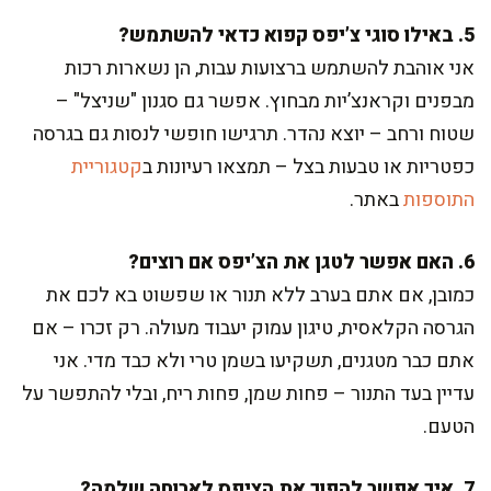
5. באילו סוגי צ’יפס קפוא כדאי להשתמש?
אני אוהבת להשתמש ברצועות עבות, הן נשארות רכות
מבפנים וקראנצ’יות מבחוץ. אפשר גם סגנון "שניצל" –
שטוח ורחב – יוצא נהדר. תרגישו חופשי לנסות גם בגרסה
כפטריות או טבעות בצל – תמצאו רעיונות ב
קטגוריית
התוספות
באתר.
6. האם אפשר לטגן את הצ’יפס אם רוצים?
כמובן, אם אתם בערב ללא תנור או שפשוט בא לכם את
הגרסה הקלאסית, טיגון עמוק יעבוד מעולה. רק זכרו – אם
אתם כבר מטגנים, תשקיעו בשמן טרי ולא כבד מדי. אני
עדיין בעד התנור – פחות שמן, פחות ריח, ובלי להתפשר על
הטעם.
7. איך אפשר להפוך את הציפס לארוחה שלמה?