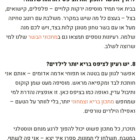
בבית אני תמיד מוסיפה ירקות קלויים – פלפלים, קישואים,
בצל – בעצם כל מה שיש במקרר. משלבת עם רוטב טחינה
מעל או עם בשר טחון מטוגן קלות בצד, ויש לכם מנה
שלמה. רעיונות נוספים תמצאו גם ב
מתכוני הבשר
שלנו למי
שרוצה לשלב.
8. יש רעיון לציפס בריא יותר לילדים?
אפשר לגוון עם בטטה או תפוחי אדמה אדומים – אותם אני
חותכת לבד ומקפיאה מראש. מוסיפה מעט שמן קוקוס
ותיבול עדין, ואופה כמו בציפס כאן. זו אופציה נהדרת למי
שמחפש
מתכון בריא וצמחוני
יותר, בלי לוותר על הטעם –
ואפילו הילדים טורפים.
תזכרו, כל מתכון פשוט יכול להפוך לרגע מנחם ונוסטלגי
במטבח. תשלחו לי תמונות, ספרו איך יצא – אני פה לשתף,