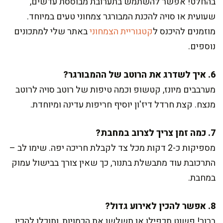
בהחלט! אפשר להשתמש בתערובת מבוססת עדשים,
שעועית או סויה להכנת המבורגר צמחוני טעים במיוחד.
מוזמנים להיכנס ל
קטגוריית הצמחוני
באתר שלי למתכונים
נוספים.
6. איך לשדרג את הרוטב של ההמבורגר?
מערבבים מיונז, קטשופ וכמה טיפות של רוטב סויה לרוטב
מנצח. קצת חרדל דיז'ון יוסיף חריפות עדינה ומיוחדת.
7. כמה זמן צריך לצרוב במחבת?
מספיקות כ-2 דקות מכל צד לקבלת חריכה יפה. שימו לב –
התרכובת עוד מתבשלת בתנור, כך שאין צורך בבישול עמוק
במחבת.
8. אפשר להכין לאירוע גדול?
ברור! פשוט תכפילו או תשלשו את הכמויות, ותוכלו להכין