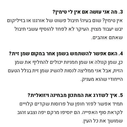
3. מה אני עושה אם אין לי טימין?
אין טימין? שום בעיה! תיבול פשוט של אורגנו או בזיליקום
יבש יעבוד מצוין. העיקר לא לפחד להוסיף עשבי תיבול
שאתם אוהבים.
4. האם אפשר להשתמש בשמן אחר במקום שמן זית?
כן, שמן קנולה או שמן חמניות יכולים להחליף את שמן
הזית, אבל אני ממליצה לנסות להשיג שמן זית בגלל הטעם
הייחודי שהוא מעניק.
5. איך לשדרג את המתכון מבחינה ויזואלית?
תמיד אפשר לפזר חופן של פרוסות שקדים קלויים
לקראת סוף האפייה. הם יוסיפו מרקם יפה וצבע זהוב
שמושך את כל העין.