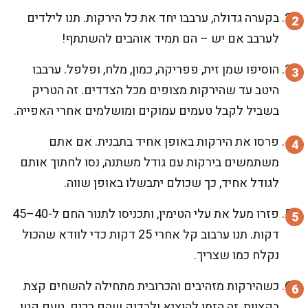
בקערה גדולה, ערבבו יחד את כל הירקות. תנו לילדים
לערבב אם יש – הם תמיד אוהבים להשתתף!
הוסיפו שמן זית, פפריקה, כמון, מלח, ופלפל. ערבבו
היטב עד שהירקות מצופים מכל הצדדים. זה הטריק
בשביל לקבל טעמים עמוקים ומושלמים אחרי האפייה.
פרסו את הירקות באופן אחיד בתבנית. אם אתם
משתמשים בירקות עם גודל משתנה, נסו לחתוך אותם
לגודל אחיד, כך שכולם יתבשלו באופן שווה.
פזרו מעל את עלי הטימין, ותכניסו לתנור החם ל-40–45
דקות. תנו ערבוב קל אחרי 25 דקות כדי לוודא שהכול
נקלח כמו שצריך.
כשהירקות מזהיבים והכרובית מתחילה להשחים קצת
בקצוות, זה הזמן להוציא ולבדוק שהם רכים. טעם קטן