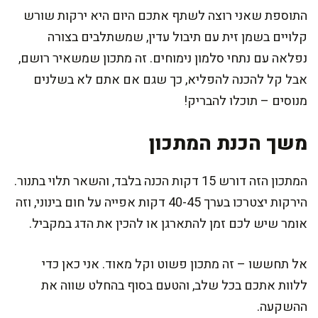
התוספת שאני רוצה לשתף אתכם היום היא ירקות שורש
קלויים בשמן זית עם תיבול עדין, שמשתלבים בצורה
נפלאה עם נתחי סלמון נימוחים. זה מתכון שמשאיר רושם,
אבל קל להכנה להפליא, כך שגם אם אתם לא בשלנים
מנוסים – תוכלו להבריק!
משך הכנת המתכון
המתכון הזה דורש 15 דקות הכנה בלבד, והשאר תלוי בתנור.
הירקות יצטרכו בערך 40-45 דקות אפייה על חום בינוני, וזה
אומר שיש לכם זמן להתארגן או להכין את הדג במקביל.
אל תחששו – זה מתכון פשוט וקל מאוד. אני כאן כדי
ללוות אתכם בכל שלב, והטעם בסוף בהחלט שווה את
ההשקעה.