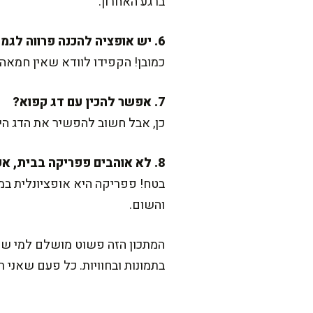
ברגע האחרון.
6. יש אופציה להכנה פרווה לגמרי?
כמובן! הקפידו לוודא שאין חמאה ב
7. אפשר להכין עם דג קפוא?
כן, אבל חשוב להפשיר את הדג היט
8. לא אוהבים פפריקה בבית, אפשר בלי?
בטח! פפריקה היא אופציונלית במת
והשום.
המתכון הזה פשוט מושלם למי שרו
בתמונות ובחוויות. כל פעם שאני 