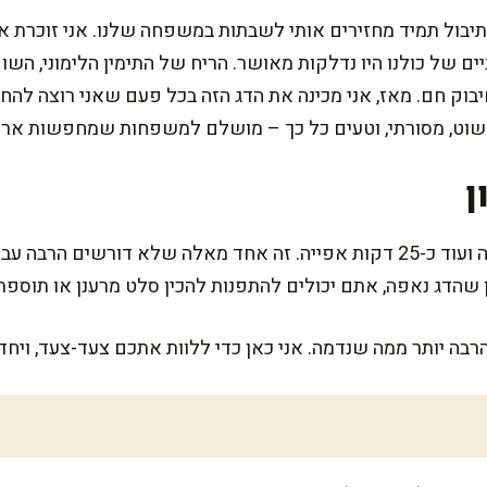
תיבול תמיד מחזירים אותי לשבתות במשפחה שלנו. אני זוכרת אי
ים של כולנו היו נדלקות מאושר. הריח של התימין הלימוני, השו
יבוק חם. מאז, אני מכינה את הדג הזה בכל פעם שאני רוצה לה
פשוט, מסורתי, וטעים כל כך – מושלם למשפחות שמחפשות אר
ן
המתכון הזה דורש כ-20 דקות הכנה ועוד כ-25 דקות אפייה. זה אחד מאלה שלא דו
 שהדג נאפה, אתם יכולים להתפנות להכין סלט מרענן או תוספת
בה יותר ממה שנדמה. אני כאן כדי ללוות אתכם צעד-צעד, ויחד