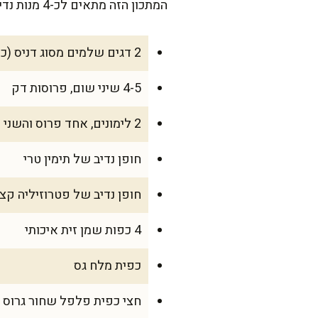
המתכון הזה מתאים לכ-4 מנות נדיבות, אבל אפשר להוסיף עוד דגים אם מתכננים אירוח חגיגי.
2 דגים שלמים מסוג דניס (כ-600 גרם כל אחד), נקיים מקשקשים ומעיים
4-5 שיני שום, פרוסות דק
2 לימונים, אחד פרוס והשני סחוט
חופן נדיב של תימין טרי
חופן נדיב של פטרוזיליה קצ
4 כפות שמן זית איכותי
כפית מלח גס
חצי כפית פלפל שחור גרוס