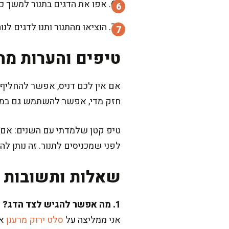
אפו את הדגים בתנור למשך כ-25 דקות, או עד שהעור הופך למעט פריך והדג מבושל מבפני
הוציאו מהתנור ותנו לדגים לנוח למשך 5 דקות לפני ההגשה. כך הטעמים נספג
טיפים והערות מה
אם אין לכם דניס, אפשר להחליף א
חזק מדי, אפשר להשתמש גם במלח 
טיפ קטן שלמדתי עם השנים: אם ר
לפני שמכניסים לתנור. זה נותן ל
שאלות ותשובות נ
1. מה אפשר להגיש לצד הדג?
אני ממליצה על
סלט ירוק מרענן
או