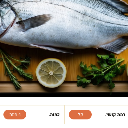
רמת קושי:
קל
כמות:
4 מנות