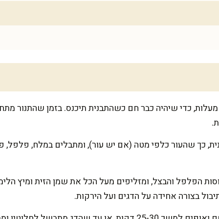
תחילים בלחמם תנור ל-200 מעלות, כדי שיהיה כבר חם כשהתבנית תיכנס. בזמן שהת
.
ת, כך שהעור כלפי מטה (אם יש עור), ומתבלים במלח, פלפל, פ
ת הפלפל והבצל, ומזליפים מעל הכל את שמן הזית ומיץ הלימון.
ול בצורה אחידה על הדגים ועל הירקות.
מכניסים את התבנית לתנור החם ואופים למשך 25-30 דקות, או עד שהד