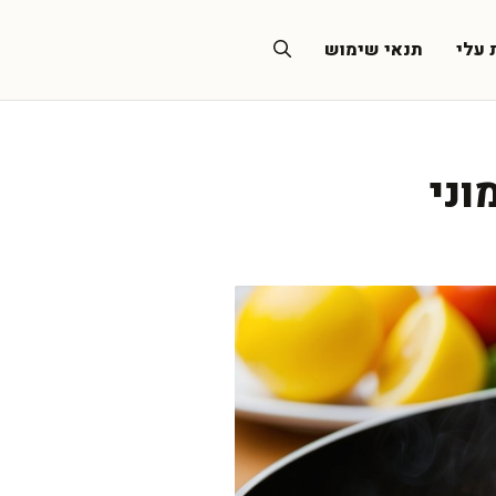
 עלי
תנאי שימוש
וני