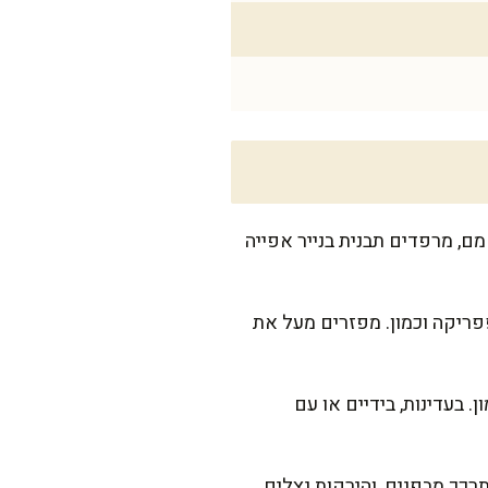
נור מתחמם, מרפדים תבנית בנייר אפייה
פריקה וכמון. מפזרים מעל את
 בעדינות, בידיים או עם
ג מתבשל לחלוטין ומתרכך מבפנים, והירקות נצלים