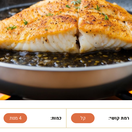
רמת קושי:
קל
כמות:
4 מנות