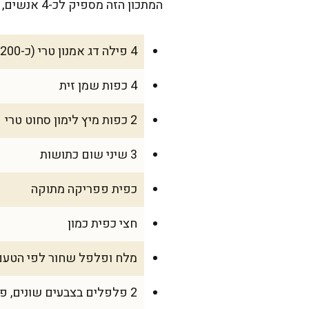
המתכון הזה מספיק לכ-4 אנשים, כך שהוא מושלם לארוחת ערב משפחתית בימי חול, או אפילו כשמגיעים אורחים בסופשבוע.
4 פילה דג אמנון טרי (כ-200 גרם כל אחד)
4 כפות שמן זית
2 כפות מיץ לימון סחוט טרי
3 שיני שום כתושות
כפית פפריקה מתוקה
חצי כפית כמון
מלח ופלפל שחור לפי הטעם
2 פלפלים בצבעים שונים, פרוסים דק