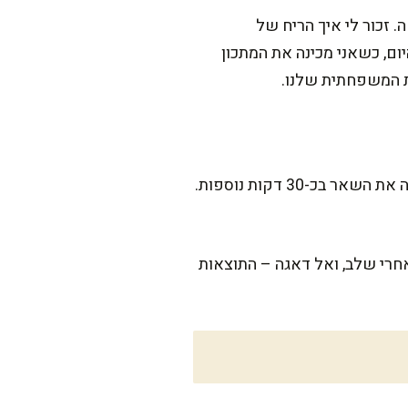
. זכור לי איך הריח של
ום, כשאני מכינה את המתכון
ת המשפחתית שלנו.
המתכון הזה מתבשל בקלות, ודורש סבלנות רק לתנור. ההכנה אורכת כ-15 דקות בלבד, והתנור עושה את השאר בכ-30 דקות נוספות.
חרי שלב, ואל דאגה – התוצאות