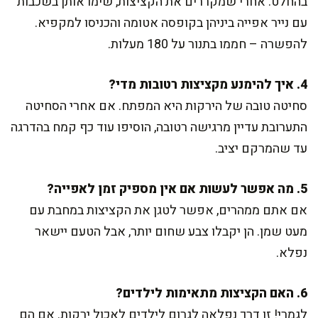
בהחלט. אחרי שמקררים את הקציצות, שימו אותן בשכבות
עם נייר אפייה ביניהן בקופסה אטומה והכניסו למקפיא.
להפשרה – חממו בתנור על 180 מעלות.
4. איך להימנע מקציצות רטובות מדי?
סחיטה טובה של הירקות היא המפתח. אם אחרי הסחיטה
התערובת עדיין מרגישה רטובה, הוסיפו עוד כף קמח בהדרגה
עד שהמרקם יציב.
5. מה אפשר לעשות אם אין מספיק זמן לאפייה?
אם אתם ממהרים, אפשר לטגן את הקציצות במחבת עם
מעט שמן. הן יקבלו צבע שחום יותר, אבל הטעם יישאר
נפלא.
6. האם הקציצות מתאימות לילדים?
לגמרי! זו דרך נפלאה לגרום לילדים לאכול ירקות. אם הם