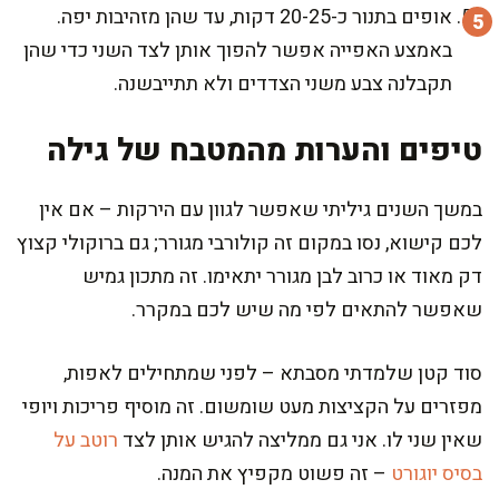
אופים בתנור כ-20-25 דקות, עד שהן מזהיבות יפה.
באמצע האפייה אפשר להפוך אותן לצד השני כדי שהן
תקבלנה צבע משני הצדדים ולא תתייבשנה.
טיפים והערות מהמטבח של גילה
במשך השנים גיליתי שאפשר לגוון עם הירקות – אם אין
לכם קישוא, נסו במקום זה קולורבי מגורר; גם ברוקולי קצוץ
דק מאוד או כרוב לבן מגורר יתאימו. זה מתכון גמיש
שאפשר להתאים לפי מה שיש לכם במקרר.
סוד קטן שלמדתי מסבתא – לפני שמתחילים לאפות,
מפזרים על הקציצות מעט שומשום. זה מוסיף פריכות ויופי
שאין שני לו. אני גם ממליצה להגיש אותן לצד
רוטב על
בסיס יוגורט
– זה פשוט מקפיץ את המנה.