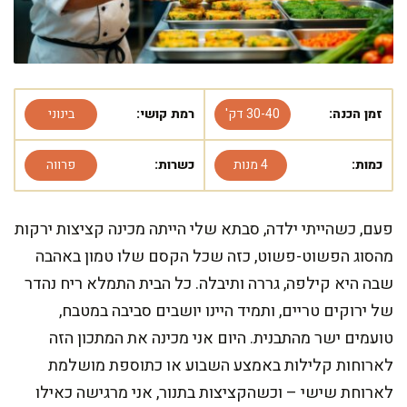
זמן הכנה:
30-40 דק'
רמת קושי:
בינוני
כמות:
4 מנות
כשרות:
פרווה
פעם, כשהייתי ילדה, סבתא שלי הייתה מכינה קציצות ירקות
מהסוג הפשוט-פשוט, כזה שכל הקסם שלו טמון באהבה
שבה היא קילפה, גררה ותיבלה. כל הבית התמלא ריח נהדר
של ירוקים טריים, ותמיד היינו יושבים סביבה במטבח,
טועמים ישר מהתבנית. היום אני מכינה את המתכון הזה
לארוחות קלילות באמצע השבוע או כתוספת מושלמת
לארוחת שישי – וכשהקציצות בתנור, אני מרגישה כאילו