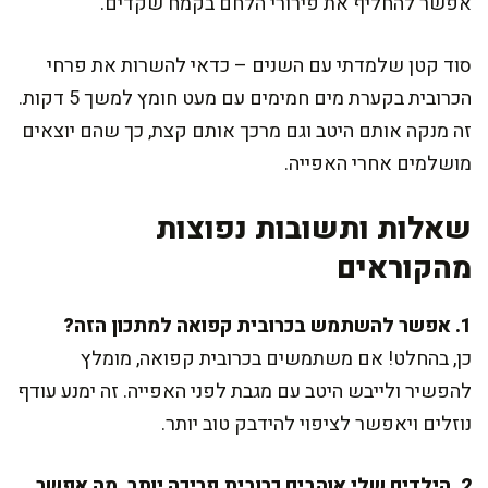
אפשר להחליף את פירורי הלחם בקמח שקדים.
סוד קטן שלמדתי עם השנים – כדאי להשרות את פרחי
הכרובית בקערת מים חמימים עם מעט חומץ למשך 5 דקות.
זה מנקה אותם היטב וגם מרכך אותם קצת, כך שהם יוצאים
מושלמים אחרי האפייה.
שאלות ותשובות נפוצות
מהקוראים
1. אפשר להשתמש בכרובית קפואה למתכון הזה?
כן, בהחלט! אם משתמשים בכרובית קפואה, מומלץ
להפשיר ולייבש היטב עם מגבת לפני האפייה. זה ימנע עודף
נוזלים ויאפשר לציפוי להידבק טוב יותר.
2. הילדים שלי אוהבים כרובית פריכה יותר, מה אפשר