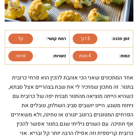
זמן הכנה:
5 דק'
רמת קושי:
קל
כמות:
4 מנות
כשרות:
פרווה
אחד המתכונים שאני הכי אוהבת להכין הוא פרחי כרובית
בתנור. זה מתכון שמזכיר לי את שבת בצהריים אצל סבתא,
כשהיא הייתה מוציאה מהתנור תבנית יפה של כרובית עם
ניחוח משגע. היינו יושבים סביב השולחן, טובלים את
הפרחים המטוגנים ברוטב יוגורט או טחינה, ולא משאירים
אף חתיכה. עם השנים גיליתי שגם בתנור אפשר להכין
כרובית קריספית וזה אפילו הרבה יותר קל ובריא. אני