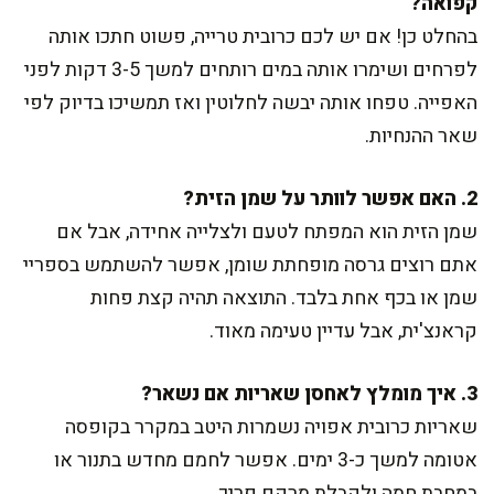
קפואה?
בהחלט כן! אם יש לכם כרובית טרייה, פשוט חתכו אותה
לפרחים ושימרו אותה במים רותחים למשך 3-5 דקות לפני
האפייה. טפחו אותה יבשה לחלוטין ואז תמשיכו בדיוק לפי
שאר ההנחיות.
2. האם אפשר לוותר על שמן הזית?
שמן הזית הוא המפתח לטעם ולצלייה אחידה, אבל אם
אתם רוצים גרסה מופחתת שומן, אפשר להשתמש בספריי
שמן או בכף אחת בלבד. התוצאה תהיה קצת פחות
קראנצ'ית, אבל עדיין טעימה מאוד.
3. איך מומלץ לאחסן שאריות אם נשאר?
שאריות כרובית אפויה נשמרות היטב במקרר בקופסה
אטומה למשך כ-3 ימים. אפשר לחמם מחדש בתנור או
במחבת חמה ולקבלת מרקם פריך.