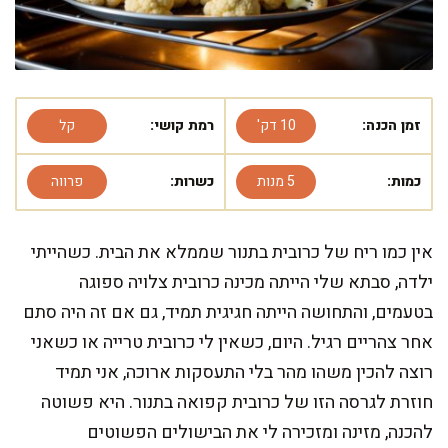
זמן הכנה:
10 דק'
רמת קושי:
קל
כמות:
5 מנות
כשרות:
פרווה
אין כמו ריח של כרובית בתנור שממלא את הבית. כשהייתי
ילדה, סבתא שלי הייתה מכינה כרובית צלויה ספוגה
בטעמים, והתחושה הייתה חגיגית תמיד, גם אם זה היה סתם
אחר צהריים רגיל. היום, כשאין לי כרובית טרייה או כשאני
רוצה להכין משהו מהר בלי התעסקות ארוכה, אני תמיד
חוזרת לגרסה הזו של כרובית קפואה בתנור. היא פשוטה
להכנה, מזינה ומזכירה לי את הבישולים הפשוטים