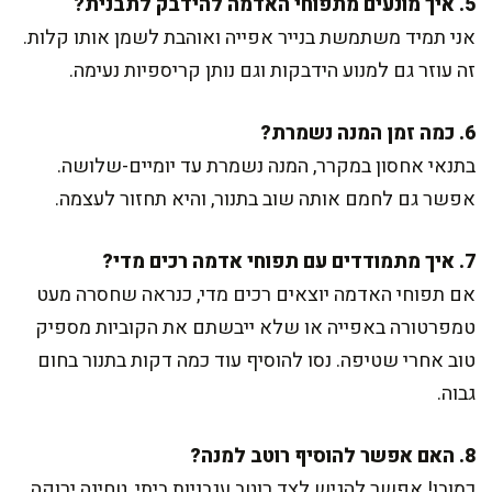
5. איך מונעים מתפוחי האדמה להידבק לתבנית?
אני תמיד משתמשת בנייר אפייה ואוהבת לשמן אותו קלות.
זה עוזר גם למנוע הידבקות וגם נותן קריספיות נעימה.
6. כמה זמן המנה נשמרת?
בתנאי אחסון במקרר, המנה נשמרת עד יומיים-שלושה.
אפשר גם לחמם אותה שוב בתנור, והיא תחזור לעצמה.
7. איך מתמודדים עם תפוחי אדמה רכים מדי?
אם תפוחי האדמה יוצאים רכים מדי, כנראה שחסרה מעט
טמפרטורה באפייה או שלא ייבשתם את הקוביות מספיק
טוב אחרי שטיפה. נסו להוסיף עוד כמה דקות בתנור בחום
גבוה.
8. האם אפשר להוסיף רוטב למנה?
כמובן! אפשר להגיש לצד רוטב עגבניות ביתי, טחינה ירוקה,