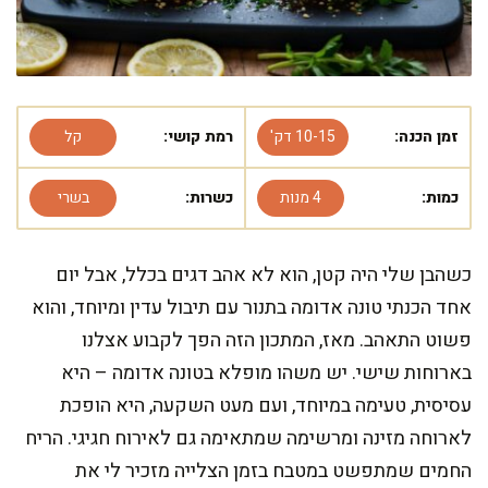
זמן הכנה:
10-15 דק'
רמת קושי:
קל
כמות:
4 מנות
כשרות:
בשרי
כשהבן שלי היה קטן, הוא לא אהב דגים בכלל, אבל יום
אחד הכנתי טונה אדומה בתנור עם תיבול עדין ומיוחד, והוא
פשוט התאהב. מאז, המתכון הזה הפך לקבוע אצלנו
בארוחות שישי. יש משהו מופלא בטונה אדומה – היא
עסיסית, טעימה במיוחד, ועם מעט השקעה, היא הופכת
לארוחה מזינה ומרשימה שמתאימה גם לאירוח חגיגי. הריח
החמים שמתפשט במטבח בזמן הצלייה מזכיר לי את