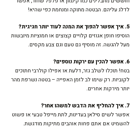
חוששים מתבלינים כמו קינמון או פלפל שחור, אפשר
לדלג עליהם. הבטטה מתוקה ומנחמת כפי שהיא!
5. איך אפשר להפוך את המנה לעוד יותר חגיגית?
הוסיפו חופן אגוזים קלויים קצוצים או חמוציות מיובשות
מעל להגשה. זה מוסיף גם טעם וגם צבע מקסים.
6. אפשר להכין עם ירקות נוספים?
בטח! תוכלו לשלב גזר, דלעת או אפילו קולרבי חתוכים
לקוביות. רק שימו לב לזמן האפייה – בטטה נשרפת מהר
יותר מירקות אחרים.
7. איך להחליף את הדבש למשהו אחר?
אפשר לשים סילאן בעדינות, לתת מייפל טבעי או פשוט
להשמיט אם אתם פחות אוהבים מתיקות מודגשת.