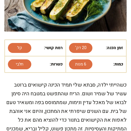
זמן הכנה:
20 דק'
רמת קושי:
קל
כמות:
6 מנות
כשרות:
חלבי
כשהייתי ילדה, סבתא שלי תמיד הכינה קישואים ברוטב
עשיר של שמיר ושום. הריח שהתפשט במטבח היה סימן
לבואו של מאכל עדין ונימוח, שמתמוסס בפה ומשאיר טעם
של בית. עם השנים שיפרתי את המתכון, והיום אני אוהבת
לאפות את הקישואים בתנור כדי להוציא מהם את כל
המתיקות והעסיסיות. זה מתכון פשוט, קליל ובריא, שמכניס