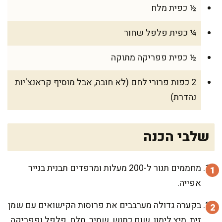
½ כפית מלח
¼ כפית פלפל שחור
½ כפית פפריקה מתוקה
2 כפות פרורי לחם (לא חובה, אבל מוסיף קראנצ'יות
נהדרת)
שלבי הכנה
מחממים תנור ל-200 מעלות ומרפדים תבנית בנייר
אפייה.
בקערה גדולה מערבבים את פרוסות הקישואים עם שמן
זית, מיץ לימון, שום כתוש, שמיר, מלח, פלפל ופפריקה.