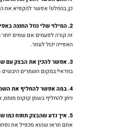
כן, בהחלט! אפשר להקפיא את הרו
2. המילוי שלי נוזל החוצה באפייה. למה זה קורה?
זה קורה לפעמים אם שמים יותר מד
האפייה יכול לעזור.
3. אפשר להכין את הבצק עם שמרים טריים?
בוודאי! במקום השמרים היבשים תשתמשו ב-30 גרם שמרים טריים, ותערבבו אותם עם הס
4. במה אפשר להחליף את השמן הצמחי?
ניתן להחליף בשמן קוקוס מומס, 
5. איך נדע שהבצק תופח כמו שצריך?
אתם תראו שהוא מכפיל את נפחו ו