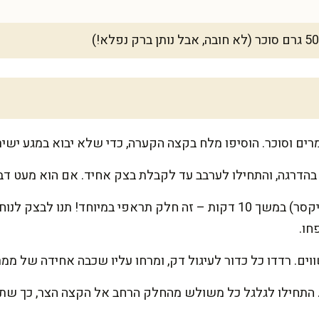
רים וסוכר. הוסיפו מלח בקצה הקערה, כדי שלא יבוא במגע ישי
 בהדרגה, והתחילו לערבב עד לקבלת בצק אחיד. אם הוא מעט ד
לושו את הבצק בידיים (או במיקסר) במשך 10 דקות – זה חלק תראפי במיוחד
חו.