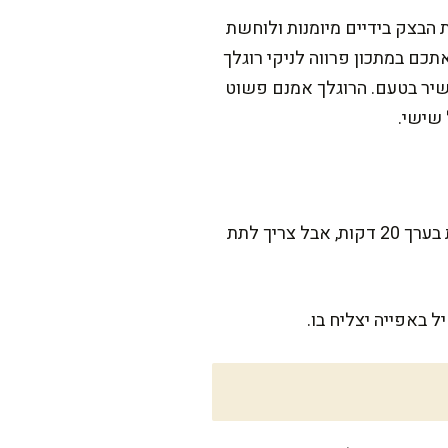
הבצק בידיים מיומנות ולוחשת
תכם במתכון פרווה לניקי רוגלך
שיר בטעם. הרוגלך אמנם פשוט
 שישי.
המתכון הזה דורש קצת סבלנות, אבל מבטיחה שהוא שווה כל רגע של השקעה. הכנת הבצק לוקחת בערך 20 דקות, אבל צריך לתת
 באפייה יצליח בו.