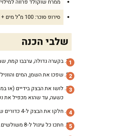
ממרח שוקולד פרווה למילוי
סירופ סוכר: 100 מ"ל מים + 50 גרם סוכר (לא חובה, אבל נותן ברק נפלא!)
שלבי הכנה
בקערה גדולה, ערבבו קמח, שמ
שפכו את השמן, המים והווניל
כשעה, עד שהוא מכפיל את נפ
חלקו את הבצק ל-4 כדורים שווים. רדדו כל כדור לעיגול דק, ומרחו עליו שכבה אחידה של ממרח שוקולד.
חתכו כל עיגול ל-8 משולשים. התחילו לגלגל כל משולש מהחלק הרחב אל הקצה הצר, כך שתיווצר צורת שבלול קטנה ויפה.