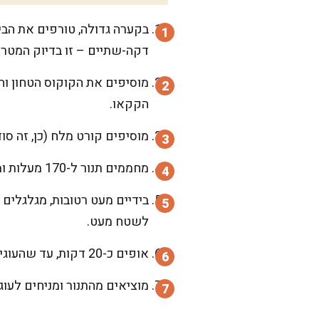
בקערה גדולה, טורפים את הביצ
דקה-שתיים – זו בדיוק המטרה
מוסיפים את הקוקוס הטחון וה
הקקאו.
מוסיפים קורט מלח (כן, זה ס
מחממים תנור ל-170 מעלות ומרפדים תבנית בנייר אפייה.
בידיים מעט רטובות, מגלגלים 
לשטח מעט.
אופים כ-20 דקות, עד שהעוגיות מזהיבות קלות וממלאות את המטבח בריח חלומי של פסח.
מוציאים מהתנור ומניחים לעוג