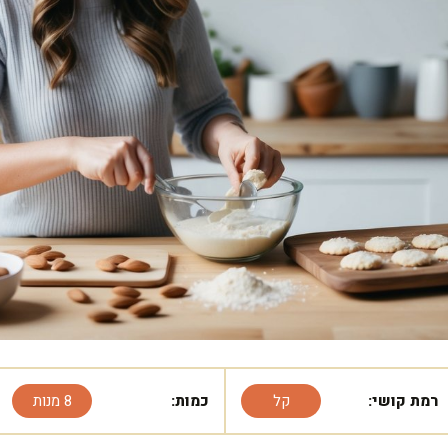
רמת קושי:
קל
כמות:
8 מנות