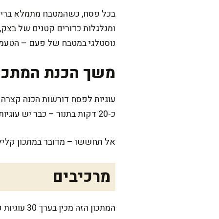
בכל פסח, כשהמטבח מתמלא בריח הע
ומגלגלות כדורים קטנים של בצק, 
נוסטלגי במטבח של פעם – הטעמי
משך הכנת המתכו
עוגיות לפסח דורשות הכנה קצרה ב
כ-20 דקות בתנור – כבר יש עוגיות ריחניות על השולחן.
אל תחששו – מדובר במתכון קליל 
מרכיבים
המתכון הזה מכין בערך 30 עוגיות קטנות, מושלם לקפה של אחר הצהריים או לשולחן החג כשבאים אורחים.