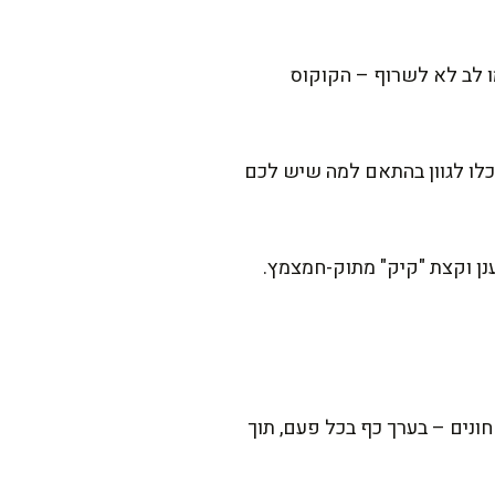
ותן בתנור ל-2-3 דקות נוספות. רק שימו לב לא לשרוף – הקוקוס
וכלו לגוון בהתאם למה שיש לכם
ענן וקצת "קיק" מתוק-חמצמץ.
חונים – בערך כף בכל פעם, תוך