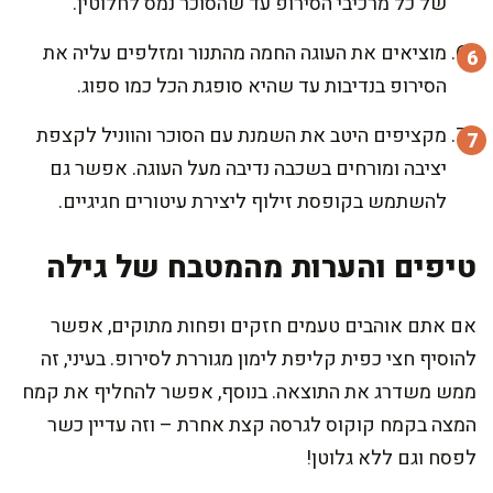
של כל מרכיבי הסירופ עד שהסוכר נמס לחלוטין.
מוציאים את העוגה החמה מהתנור ומזלפים עליה את
הסירופ בנדיבות עד שהיא סופגת הכל כמו ספוג.
מקציפים היטב את השמנת עם הסוכר והווניל לקצפת
יציבה ומורחים בשכבה נדיבה מעל העוגה. אפשר גם
להשתמש בקופסת זילוף ליצירת עיטורים חגיגיים.
טיפים והערות מהמטבח של גילה
אם אתם אוהבים טעמים חזקים ופחות מתוקים, אפשר
להוסיף חצי כפית קליפת לימון מגוררת לסירופ. בעיני, זה
ממש משדרג את התוצאה. בנוסף, אפשר להחליף את קמח
המצה בקמח קוקוס לגרסה קצת אחרת – וזה עדיין כשר
לפסח וגם ללא גלוטן!