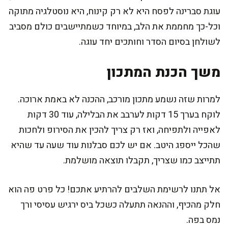
עוגת סברינה לפסח היא לא רק קינוח, היא נוסטלגיה מתוקה
וכל-כך מחממת את הלב, במיוחד כשמתיישבים כולם מסביב
לשולחן בסיום הסדר וחותכים יחד עוגה.
משך הכנת המתכון
למרות שזה נשמע מתכון מורכב, ההכנה לא באמת ארוכה.
לוקח בערך 15 דקות לערבב את הבלילה, עוד 30 דקות
לאפייה ולתפיחה, ואז רק צריך להכין את הסירופ ולחכות
שהכל ייספג היטב. אם יש לכם סבלנות עוד שעה עד שהיא
תתייצב כמו שצריך, תקבלו תוצאה מושלמת.
אל תתנו לרשימת השלבים להרתיע אתכם! כל פרט פה הוא
חלק מהכיף, וההנאה תתעלה כשכל ביס ירגיש עסיסי ורך
נמס בפה.