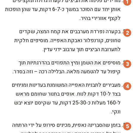
מורידים פנימה את הביצים לקערה גדולה ומקציפים
אותן יחד עם הסוכר במשך כ-6-7 דקות, עד שהן הופכות
לקצף אוורירי בהיר.
בקערה נפרדת מערבבים את קמח המצה, שקדים
טחונים, קורנפלור ואבקת האפייה. מוסיפים חלקית
לתערובת הביצים תוך ערבוב ידני עדין.
מוסיפים את השמן ומיץ התפוזים בהדרגתיות תוך
קיפול עד להטמעה מלאה. הבלילה רכה – וזה בסדר.
מעבירים לתבנית האפייה המשומנת בעדינות ומניחים
בצד ל-10 דקות לנוח. אופים בתנור שחומם מראש
ל-160 מעלות כ-25-30 דקות, עד שקיסם יוצא יבש
ונקי.
בזמן שהסברינה נאפית, מכינים סירופ על ידי הרתחה