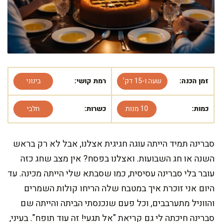
זמן הכנה:
שעה ו-15 דק'
רמת קושי:
בינוני
כמות:
10 מנות
כשרות:
חלבי
סברינה תמיד הייתה עוגה חגיגית אצלנו, אבל לא רק בראש
השנה או חג השבועות. ואצלנו בפסח? אין מצב שחג כזה
עובר בלי סברינה עסיסית, כמו שסבתא שלי הייתה מכינה. עד
היום אני זוכרת איך במטבח שלה הריחו קולות השמרים
והווניל מתערבבים, וכל פעם שנכנסתי הביתה והייתה שם
סברינה חיכתה לי גם קריאת "אל תגעי! זה עוד תופח". בעיני,