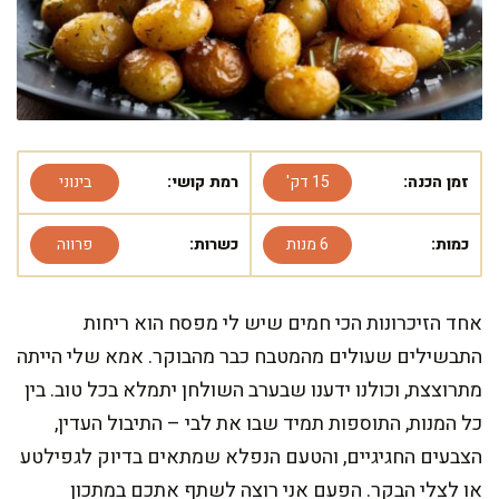
זמן הכנה:
15 דק'
רמת קושי:
בינוני
כמות:
6 מנות
כשרות:
פרווה
אחד הזיכרונות הכי חמים שיש לי מפסח הוא ריחות
התבשילים שעולים מהמטבח כבר מהבוקר. אמא שלי הייתה
מתרוצצת, וכולנו ידענו שבערב השולחן יתמלא בכל טוב. בין
כל המנות, התוספות תמיד שבו את לבי – התיבול העדין,
הצבעים החגיגיים, והטעם הנפלא שמתאים בדיוק לגפילטע
או לצלי הבקר. הפעם אני רוצה לשתף אתכם במתכון