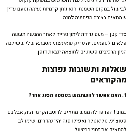
לגרסה פרווה, אני ממליצה להשתמש במשקה קוקוס
לבישול במקום השמנת. הוא נותן קרמיות נעימה וטעם עדין
שמתאים בצורה מפתיעה למנה.
סוד קטן – מעט גרידת לימון טרייה לאחר ההגשה תעשה
פלאים לטעמים. זה טריק שאימצתי מסבתא שלי ששילבה
המון מרכיבים פשוטים לתוצאה יוצאת דופן.
שאלות ותשובות נפוצות
מהקוראים
1. האם אפשר להשתמש בפסטה מסוג אחר?
כמובן! הפרפדלה ממש מתאים לרוטב הקרמי הזה, אבל גם
פטוצ'יני, טליאטלה ואפילו פנה יהיו נהדרים. שימו לב
להתאים את זמני הבישול.