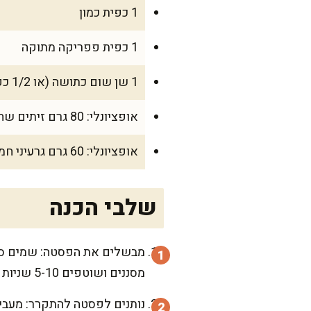
1 כפית כמון
1 כפית פפריקה מתוקה
1 שן שום כתושה (או 1/2 כפית שום יבש)
אופציונלי: 80 גרם זיתים שחורים/קלמטה מגולענים
אופציונלי: 60 גרם גרעיני חמנייה/דלעת קלויים להגשה
שלבי הכנה
מבשלים את הפסטה: שמים סיר
מסננים ושוטפים 5-10 שניות במים קרים רק כדי לעצור את הבישול, ואז מסננים שוב טוב.