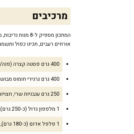
מרכיבים
המתכון מספיק ל-
אורחים רעבים, תכינו כפול ותשמרו
400 גרם פסטה קצרה (פנה/פוזילי/פרפרים)
400 גרם גרגירי חומוס מבושלים ומסוננים (קופסה/צנצנת, או חומוס שבישלתם בבית)
250 גרם עגבניות שרי, חצויות
1 מלפפון גדול (כ-250 גרם), חתוך לקוביות קטנות
1 פלפל אדום (כ-180 גרם), חתוך לקוביות