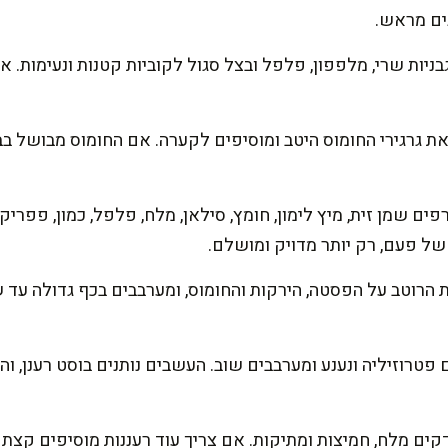
ים מראש.
ניות שרי, מלפפון, פלפל ובצל סגול לקוביות קטנות ונעימות. אנ
ת גרגירי החומוס היטב ומוסיפים לקערה. אם החומוס מבושל בבי
ים שמן זית, מיץ לימון, חומץ, סילאן, מלח, פלפל, כמון, פפריק
ל פעם, רק יותר מדויק ומושלם.
 הרוטב על הפסטה, הירקות והחומוס, ומערבבים בכף גדולה עד 
 פטרוזיליה ונענע ומערבבים שוב. העשבים נותנים בוסט רענן, 
קים מלח, חמיצות ומתיקות. אם צריך עוד רעננות מוסיפים קצת לי