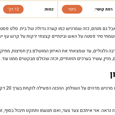
רמת קושי:
בינוני
כמות:
12 דק'
בל גם מנחם, כזה שמרגיש כמו קערה גדולה של בית. סלט פסטה 
מתי סיר פסטה על האש ובינתיים קצצתי ירקות על קרש עץ יש
ה גלגולים, עד שמצאתי את האיזון המושלם בין חמיצות, מתיק
זין, עשיר בערכים תזונתיים, וכזה שכולם מבקשים ממנו עוד.
ן
זה מתכון שמ
 נראה. אני איתכם צעד צעד, ואם תטעמו ותתקנו תיבול בסוף, ז