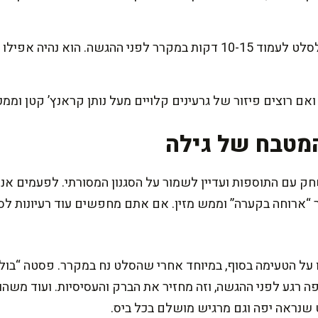
מנוחה קצרה לספיגה: נותנים לסלט לעמוד 10-15 דקות במקרר לפני ההגשה
אם רוצים פיזור של גרעינים קלויים מעל נותן קראנץ’ קטן וממכ
מטבח של גילה
עם התוספות ועדיין לשמור על הסגנון המסורתי. לפעמים אני 
תר “ארוחה בקערה” וממש מזין. אם אתם מחפשים עוד רעיונות לס
 על הטעימה בסוף, במיוחד אחרי שהסלט נח במקרר. פסטה “בולע
 רוטב ומוסיפה רגע לפני ההגשה, וזה מחזיר את הברק והעסיסיות. ועוד
שנראה יפה וגם מרגיש מושלם בכל ביס.