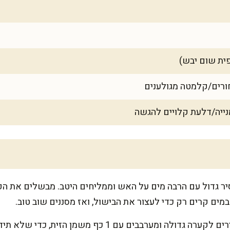
 גדול עם הרבה מים על האש וממליחים היטב. מבשלים את הפס
נותנים לפסטה להתקרר: מעבירים לקערה גדולה ומערבבים ע