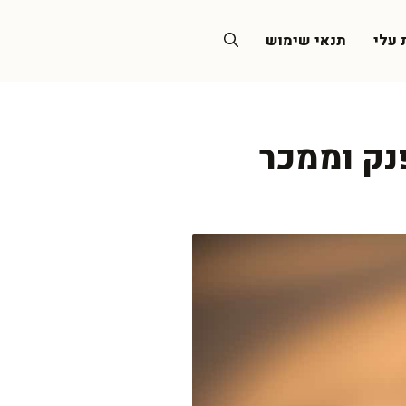
 עלי
תנאי שימוש
נק וממכר