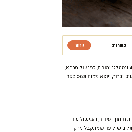
כשרות:
פרווה
נוסטלגי ומנחם, כמו של סבתא,
וברור, ויוצא נימוח ונמס בפה
ורש קצת תשומת לב, אבל מבטיחה שזה שווה כל רגע. ההכנה עצמה לוקחת כ-10 דקות חיתוך וסידור, והבישול עוד
ת של בישול עד שמתקבל מרק