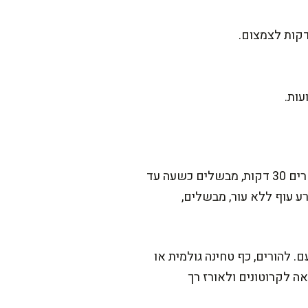
במשך השנים גיליתי שאפשר להכין גם גרסה מסורתית כמו של סבתא עם אפונה יבשה חצויה. משרים 30 דקות, מבשלים כשעה עד
ע עוף ללא עור, מבשלים,
. להורים, כף טחינה גולמית או
ה לקרוטונים ולאורז רך