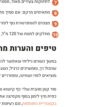
לתינוקות צעירים מאוד, מסננ
מתאימים מרקם: אם סמיך מדי, מוסיפים 50-100 מ"ל מים חמים; אם דליל, מב
מצננים לטמפרטורת גוף לפני 
מחלקים למנות של 120 מ"ל, שומרים במקרר עד יומיים, או מקפיאים בקופסאות קטנות לשבועות.
טיפים והערות מה
שהכול רך, וממשיכים כרגיל; הטע
מוציאים לפני הטחינה, ומפוררים 
סוד קטן מהבית שלי: כף קישוא נו
כפית מיץ לימון בסוף מקפיצה את 
בקטגוריית התוספות
, וגם רעיונות