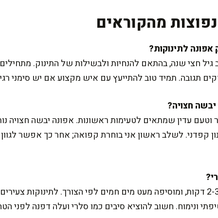
פוצות מהקוראים
ב גיל חצי שנה, בהתאם להנחיות ולבשילות של התינוק. מתחילי
דקים תגובה. תמיד טוב להתייעץ עם איש מקצוע אם יש סימני רג
 וטעם עדין שמתאים לטעימות ראשונות. אפונה יבשה חצויה נות
ינון קפדני. לשלב ראשון אני בוחרת קפואה; אחר כך אפשר לגו
אני טוחנת עם בלנדר מוט לפחות 2-3 דקות, ומוסיפה מעט מים חמים לפי הצורך. לתינוק
י ונימוח. חשוב להוציא סיבים כמו סלרי ועלה דפנה לפני הטחי