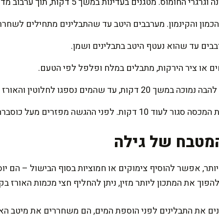
ומוס. מטגנים בעדינות במשך 5 דקות, תוך ערבוב מדי פעם.
הכמון והקינמון. מערבבים היטב עד שהתבלינים מתחילים לשחרר
בבים עד שהוא נעטף היטב בתבלינים ושמן.
ם או ציר הירקות, מתבלים במלח ופלפל לפי הטעם.
ים נספגו לחלוטין והאורז רך ואוורירי.
פני ההגשה מפזרים מעל כוסברה קצוצה.
מטבח של גילה
תר, אפשר להוסיף צימוקים או חמוציות בסוף הבישול – הם יו
פוך את המתכון ליותר מזין, ניתן להחליף חצי מכמות האורז בקי
 את התבלינים לפני הוספת המים, הם משחררים את מיטב האר