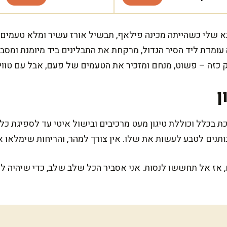
א שלי כשהייתה מכינה פילאף, תבשיל אורז עשיר ומלא טעמים 
 עומדת ליד הסיר הגדול, מרקחת את התבלינים ביד מיומנת ומסבי
ק כזה – פשוט, מנחם ומזכיר את הטעמים של פעם, אבל עם טווי
ן
 בכלל וכוללת טיגון מעט מרכיבים ובישול איטי עד לספיגת כל
תנים לטבע לעשות את שלו. אין צורך למהר, והריחות שימלאו א
 אז אל תחששו לנסות. אני אסביר הכל שלב שלב, כדי שיהיה לכ