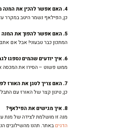
4. האם אפשר להכין את המנה מראש?
כן, הפילאף נשמר היטב במקרר עד 
5. האם אפשר להפוך את המנה לטבעונית?
המתכון כבר טבעוני! אבל אם אתם
6. איך יודעים שהמים נספגו לגמרי?
ממש פשוט – הסירו את המכסה אחרי 20 דקות ובדקו עם כף. אם האורז יבש ורכים מספיק, 
7. האם צריך לטגן את האורז לפני הבישול?
כן, טיגון קצר של האורז עם התבלי
8. איך מגישים את הפילאף?
מנה זו מושלמת לצידה של מנת עוף
הדגים
באתר. תהנו מהשילובים הנ