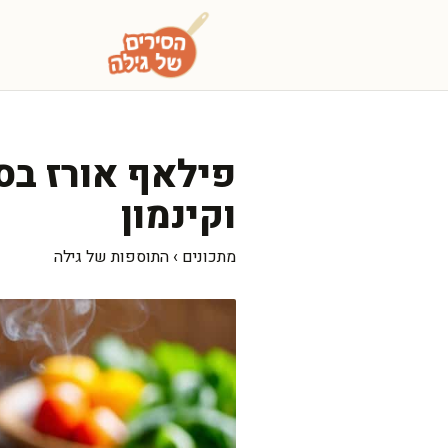
דלג
תוכן
פילאף אורז בס
וקינמון
מתכונים
›
התוספות של גילה