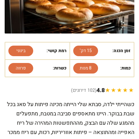
זמן הכנה:
15 דק'
רמת קושי:
בינוני
כמות:
8 מנות
כשרות:
פרווה
4.8
★★★★★
(102 דירוגים)
כשהייתי ילדה, סבתא שלי הייתה מכינה פיתות על סאג בכל
שבת בבוקר. היינו מתאספים סביבה במטבח, מתפעלים
מהמגע שלה עם הבצק, מההתפשטות המהירה של ריח
האפייה ומהתוצאה – פיתות אווריריות, רכות, עם ריח ממכר