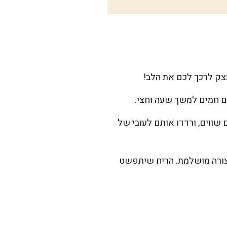
צק לרכך לכם את הלב!
 לטמפרטורה של כ-300 מעלות. בינתיים, חלקו את הבצק ל-10 כדורים שווים, ורדדו אותם לעובי של
ת עד שהן מתנפחות ונאפות בצורה מושלמת. הריח שיתפשט