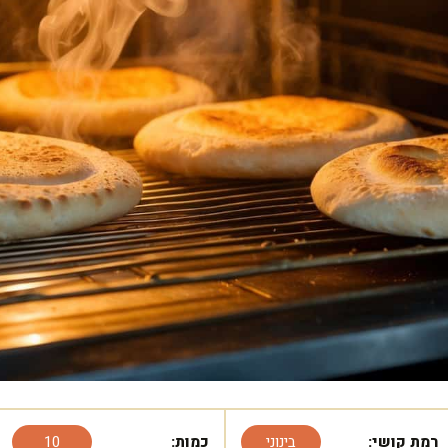
רמת קושי:
בינוני
כמות:
10