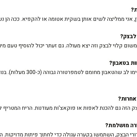
 אני ממליצה לשים אותן בשקית אטומה או להקפיא. ככה הן נש
שומשום קלוי לבצק וזה יצא מעולה. גם זעתר יכול להוסיף טעם מיו
ייתכן שהטאבון לא חם מספיק. שימו ל
 הזה גם להכנת לאפות או פוקאצ'ות מעודנות. הריח המטריף ל
רי הבצק, השתמשו בקערה עגולה כדי לחתוך פיתות מדויקות. הש