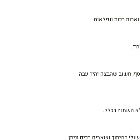
ארות רכות ונפלאות.
חד.
ב שהטאבון מחומם לטמפרטורה גבוהה (כ-300 מעלות). בנוסף, חשוב שהבצק יהיה עבה
א השתנה בכלל.
ולי החיתוך נשארים רכים וניתן